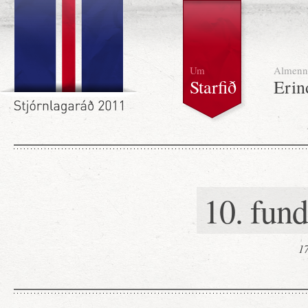
Um
Almenn
Starfið
Erin
10. fun
17