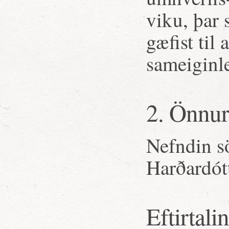
viku, þar 
gæfist til
sameiginl
2. Önnur
Nefndin s
Harðardót
Eftirtali