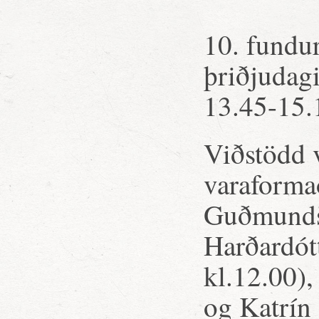
10. fundu
þriðjudag
13.45-15.
Viðstödd 
varaformað
Guðmundsd
Harðardótt
kl.12.00),
og Katrín 