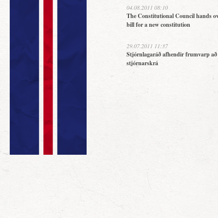
04.08.2011 08:10
The Constitutional Council hands ov
bill for a new constitution
29.07.2011 11:37
Stjórnlagaráð afhendir frumvarp að
stjórnarskrá