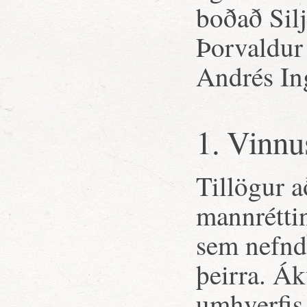
boðað Sil
Þorvaldur
Andrés In
1. Vinnu
Tillögur a
mannréttin
sem nefndi
þeirra. Ák
umhverfis