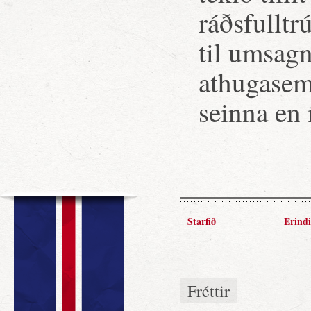
ráðsfulltr
til umsagn
athugasemd
seinna en
Starfið
Erindi
Fréttir