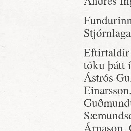
Andrés In
Fundurinn
Stjórnlaga
Eftirtaldi
tóku þátt
Ástrós Gu
Einarsson,
Guðmundur
Sæmundsdó
Árnason, 