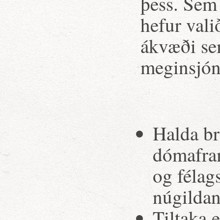
þess. Sem 
hefur vali
ákvæði sem
meginsjón
Halda br
dómafra
og félags
núgildan
Tiltaka 