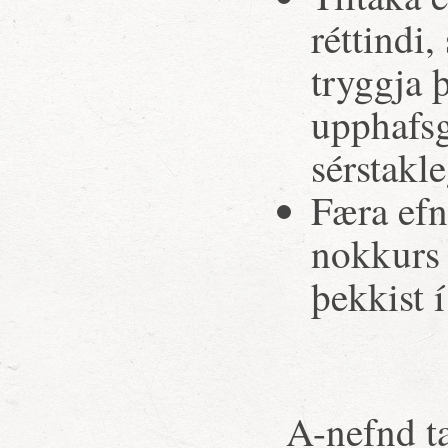
réttindi,
tryggja 
upphafsg
sérstakle
Færa efn
nokkurs 
þekkist 
A-nefnd ta