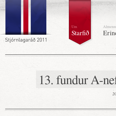
Um
Almenn
Starfið
Erin
13. fundur A-ne
20