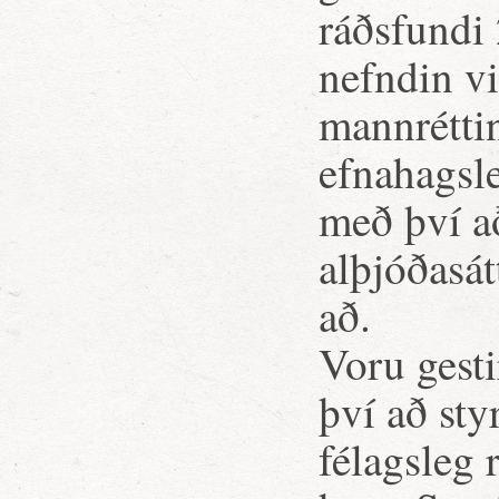
ráðsfundi 
nefndin vi
mannrétti
efnahagsl
með því a
alþjóðasát
að.
Voru gest
því að sty
félagsleg r