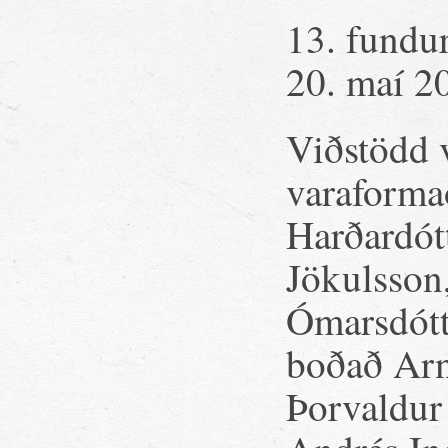
13. fundu
20. maí 2
Viðstödd 
varaforma
Harðardótt
Jökulsson,
Ómarsdótti
boðað Arn
Þorvaldur