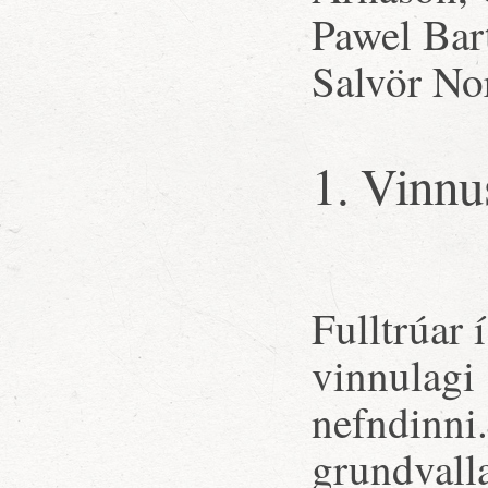
Pawel Bar
Salvör No
1. Vinnu
Fulltrúar 
vinnulagi 
nefndinni.
grundvalla