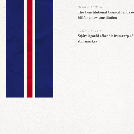
04.08.2011 08:10
The Constitutional Council hands ov
bill for a new constitution
29.07.2011 11:37
Stjórnlagaráð afhendir frumvarp að
stjórnarskrá