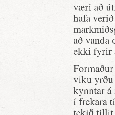
væri að út
hafa verið
markmiðsgi
að vanda o
ekki fyrir 
Formaður A
viku yrðu 
kynntar á 
í frekara 
tekið tilli