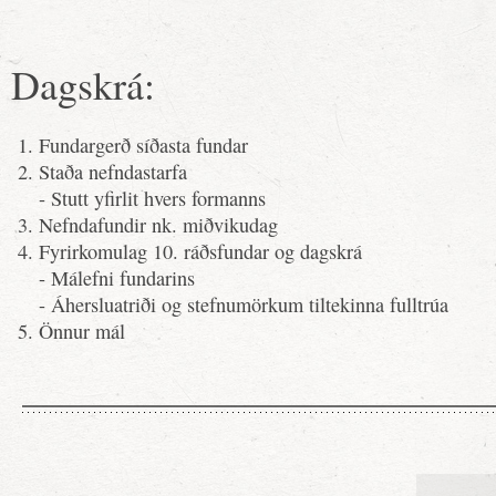
Dagskrá:
Fundargerð síðasta fundar
Staða nefndastarfa
- Stutt yfirlit hvers formanns
Nefndafundir nk. miðvikudag
Fyrirkomulag 10. ráðsfundar og dagskrá
- Málefni fundarins
- Áhersluatriði og stefnumörkum tiltekinna fulltrúa
Önnur mál