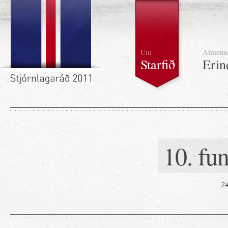
Um
Almenn
Starfið
Erin
10. fun
24