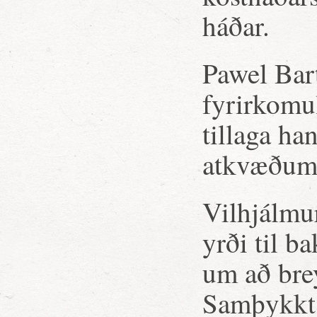
háðar.
Pawel Bart
fyrirkomul
tillaga h
atkvæðum. 
Vilhjálmur
yrði til b
um að brey
Samþykkt