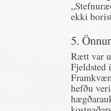
„Stefnuræð
ekki boris
5. Önnur
Rætt var u
Fjeldsted 
Framkvæmd
hefðu veri
hægðarauk
kostnaðar