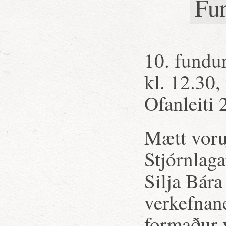
Fu
10. fundur
kl. 12.30,
Ofanleiti 
Mætt voru
Stjórnlaga
Silja Bára
verkefnane
formaður 