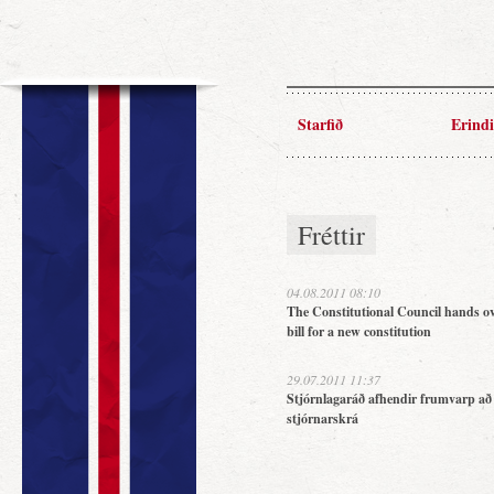
Starfið
Erindi
Fréttir
04.08.2011 08:10
The Constitutional Council hands ov
bill for a new constitution
29.07.2011 11:37
Stjórnlagaráð afhendir frumvarp að
stjórnarskrá