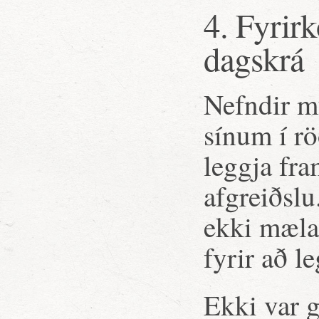
4. Fyrir
dagskrá
Nefndir m
sínum í r
leggja fra
afgreiðsl
ekki mæla 
fyrir að l
Ekki var g