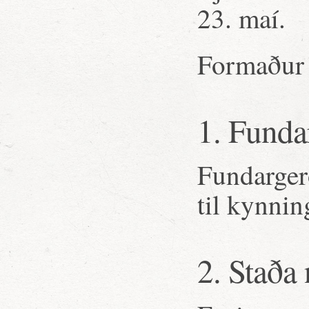
23. maí.
Formaður 
1. Funda
Fundargerð
til kynnin
2. Staða 