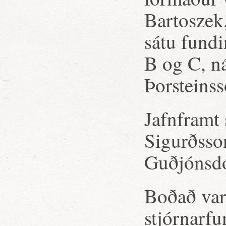
Bartoszek
sátu fund
B og C, ná
Þorsteins
Jafnframt 
Sigurðsso
Guðjónsdó
Boðað var 
stjórnarfu