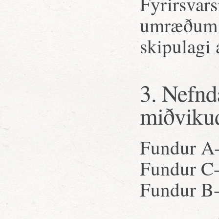
Fyrirsvar
umræðum s
skipulagi
3. Nefnd
miðviku
Fundur A-
Fundur C-
Fundur B-