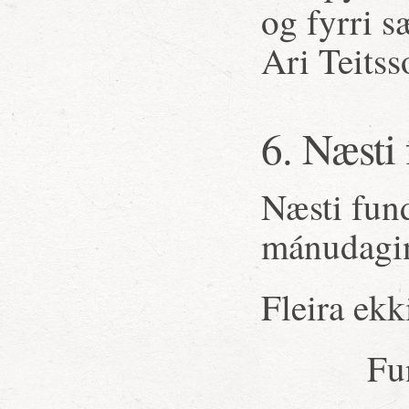
og fyrri s
Ari Teitss
6. Næsti
Næsti fund
mánudagin
Fleira ekk
Fu