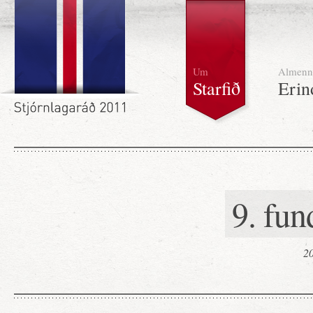
Um
Almenn
Starfið
Erin
9. fun
20