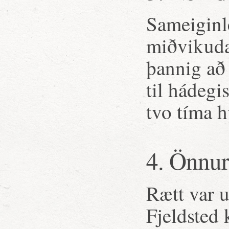
Sameiginl
miðvikuda
þannig að 
til hádegi
tvo tíma h
4. Önnur
Rætt var u
Fjeldsted