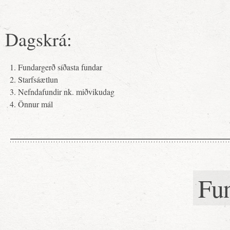
Dagskrá:
Fundargerð síðasta fundar
Starfsáætlun
Nefndafundir nk. miðvikudag
Önnur mál
Fu