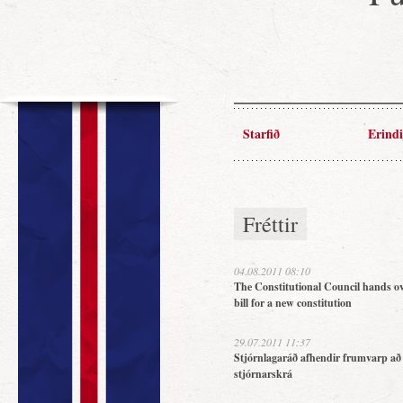
Starfið
Erindi
Fréttir
04.08.2011 08:10
The Constitutional Council hands ov
bill for a new constitution
29.07.2011 11:37
Stjórnlagaráð afhendir frumvarp að
stjórnarskrá