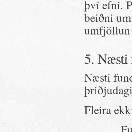
því efni. 
beiðni um 
umfjöllun 
5. Næsti
Næsti fund
þriðjudagi
Fleira ekk
Fu