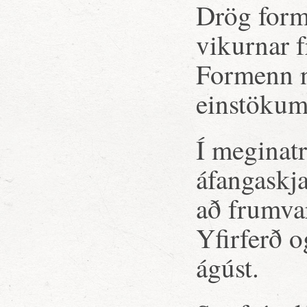
Drög forma
vikurnar 
Formenn n
einstökum
Í meginat
áfangaskja
að frumvar
Yfirferð o
ágúst.