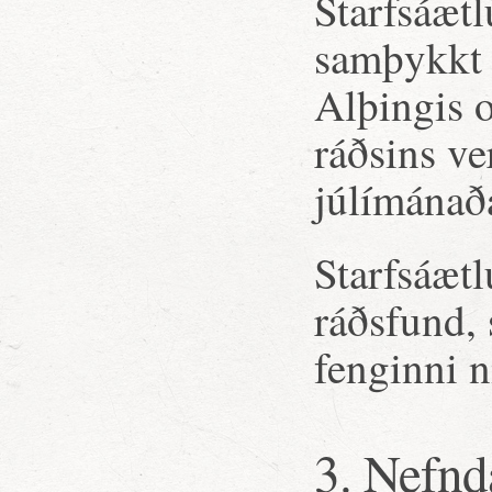
Starfsáæt
samþykkt a
Alþingis o
ráðsins ve
júlímánað
Starfsáætl
ráðsfund, s
fenginni n
3. Nefnd