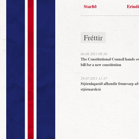
Starfið
Erindi
Fréttir
04.08.2011 08:10
The Constitutional Council hands ov
bill for a new constitution
29.07.2011 11:37
Stjórnlagaráð afhendir frumvarp að
stjórnarskrá