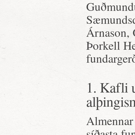
Guðmundur
Sæmundsdó
Árnason, 
Þorkell H
fundarger
1. Kafli
alþingi
Almennar 
síðasta fu