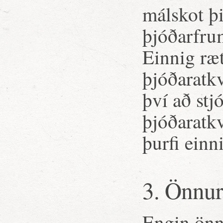
málskot þ
þjóðarfru
Einnig ræt
þjóðaratkv
því að stj
þjóðaratk
þurfi einn
3. Önnur
Engin önn