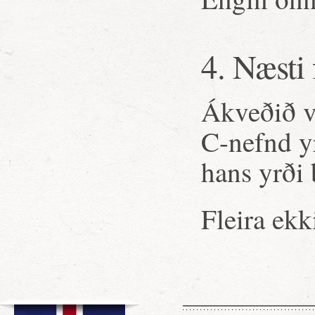
4. Næsti
Ákveðið va
C-nefnd yr
hans yrði
Fleira ekk