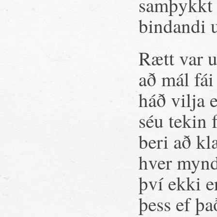
samþykkt þ
bindandi 
Rætt var 
að mál fái
háð vilja
séu tekin 
beri að k
hver mynd
því ekki e
þess ef þa