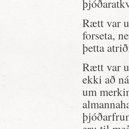
þjóðaratkv
Rætt var 
forseta, n
þetta atrið
Rætt var 
ekki að ná
um merkin
almannaha
þjóðarfru
eru til me