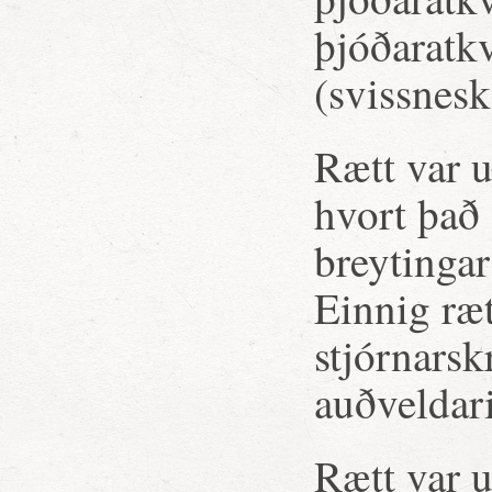
þjóðaratk
(svissnesk
Rætt var u
hvort það
breytingar
Einnig ræ
stjórnarsk
auðveldar
Rætt var u