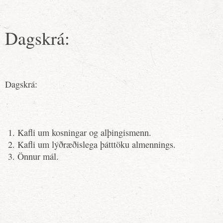
Dagskrá:
Dagskrá:
Kafli um kosningar og alþingismenn.
Kafli um lýðræðislega þátttöku almennings.
Önnur mál.