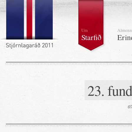
Um
Almenn
Starfið
Erin
23. fun
07