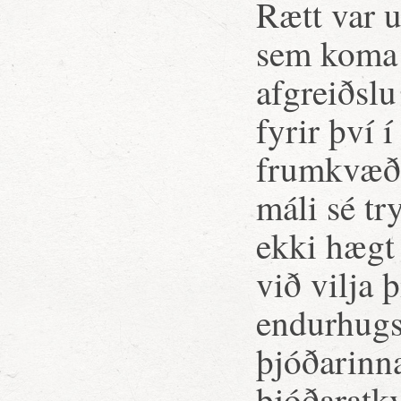
Rætt var u
sem koma 
afgreiðslu
fyrir því 
frumkvæðis
máli sé t
ekki hægt
við vilja
endurhugs
þjóðarinna
þjóðaratkv