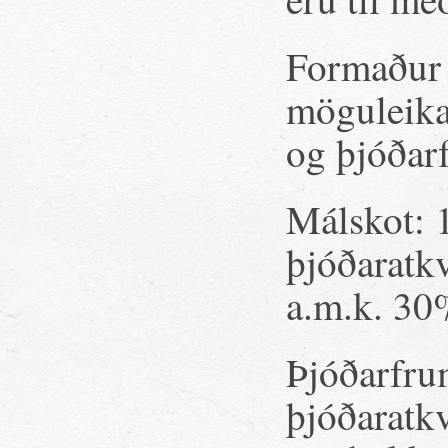
Formaður 
möguleika
og þjóðar
Málskot: 
þjóðaratkv
a.m.k. 30%
Þjóðarfru
þjóðaratk