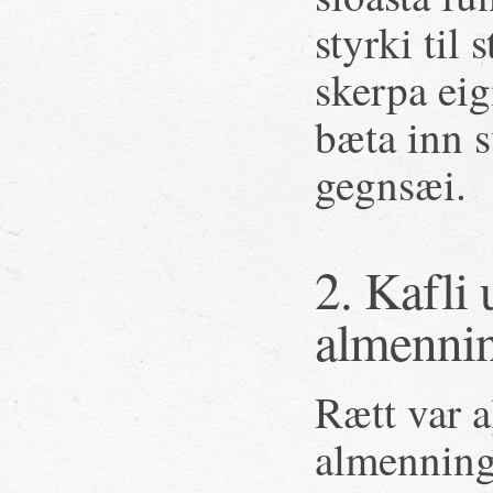
styrki til
skerpa eig
bæta inn s
gegnsæi.
2. Kafli
almenni
Rætt var 
almenning