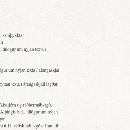
il samþykktar
ti
 tillögur um nýjan texta í
llögur um nýjan texta í áfangaskjal
yttan texta í áfangaskjali lagðar
ríkisstjórn og ráðherraábyrgð,
 Alþingis o.fl., tillögur um nýjan
gar
ru á 11. ráðsfundi lagðar fram til