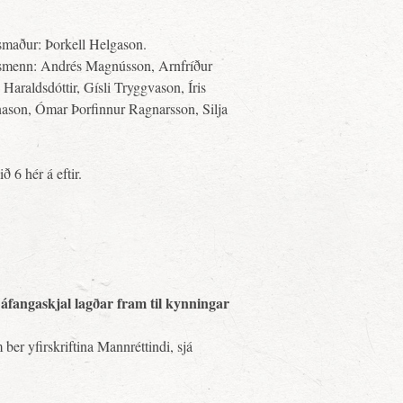
gsmaður: Þorkell Helgason.
ingsmenn: Andrés Magnússon, Arnfríður
araldsdóttir, Gísli Tryggvason, Íris
nason, Ómar Þorfinnur Ragnarsson, Silja
 6 hér á eftir.
 í áfangaskjal lagðar fram til kynningar
ber yfirskriftina Mannréttindi, sjá