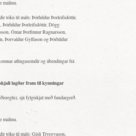
ir málinu.
r tóku til máls: Þórhildur Þorleifsdóttir,
Þórhildur Þorleifsdóttir, Dögg
insson, Ómar Þorfinnur Ragnarsson,
on, Þorvaldur Gylfason og Þórhildur
 komnar athugasemdir og ábendingar frá
skjali lagðar fram til kynningar
isreglu), sjá fylgiskjal með fundargerð.
ir málinu.
dir tóku til máls: Gísli Tryggvason,