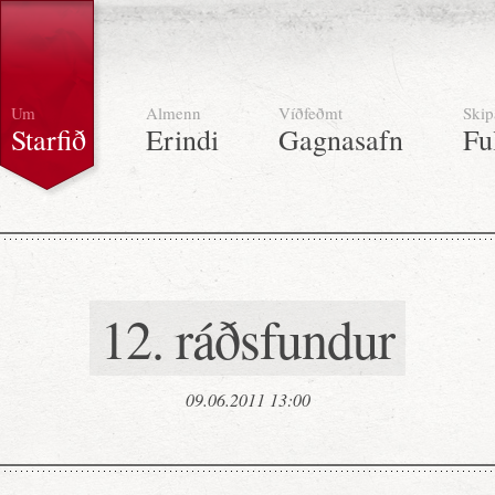
Um
Almenn
Víðfeðmt
Skip
Starfið
Erindi
Gagnasafn
Fu
12. ráðsfundur
09.06.2011 13:00