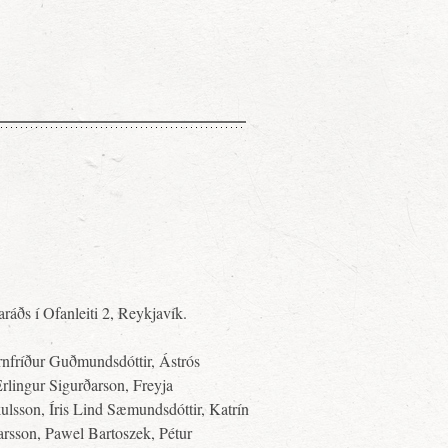
aráðs í Ofanleiti 2, Reykjavík.
Arnfríður Guðmundsdóttir, Ástrós
rlingur Sigurðarson, Freyja
ulsson, Íris Lind Sæmundsdóttir, Katrín
arsson, Pawel Bartoszek, Pétur