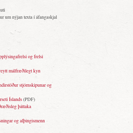
uti
ur um nýjan texta í áfangaskjal
plýsingafrelsi og frelsi
reytt málfræðilegt kyn
ndirstöður stjórnskipunar og
rseti Íslands
(PDF)
ðræðisleg þáttaka
osningar og alþingismenn