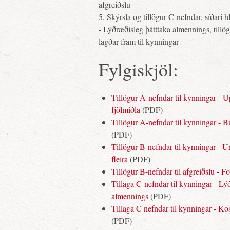
afgreiðslu
5. Skýrsla og tillögur C-nefndar, síðari hl
- Lýðræðisleg þátttaka almennings, tillög
lagðar fram til kynningar
Fylgiskjöl:
Tillögur A-nefndar til kynningar - Up
fjölmiðla
(PDF)
Tillögur A-nefndar til kynningar - B
(PDF)
Tillögur B-nefndar til kynningar - U
fleira
(PDF)
Tillögur B-nefndar til afgreiðslu - Fo
Tillaga C-nefndar til kynningar - Lý
almennings
(PDF)
Tillaga C nefndar til kynningar - K
(PDF)