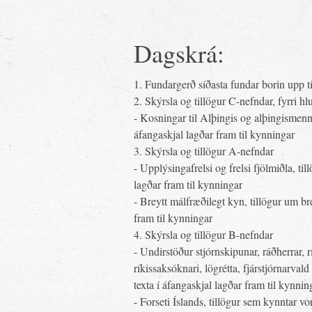
Dagskrá:
1. Fundargerð síðasta fundar borin upp t
2. Skýrsla og tillögur C-nefndar, fyrri hlu
- Kosningar til Alþingis og alþingismenn,
áfangaskjal lagðar fram til kynningar
3. Skýrsla og tillögur A-nefndar
- Upplýsingafrelsi og frelsi fjölmiðla, ti
lagðar fram til kynningar
- Breytt málfræðilegt kyn, tillögur um bre
fram til kynningar
4. Skýrsla og tillögur B-nefndar
- Undirstöður stjórnskipunar, ráðherrar, 
ríkissaksóknari, lögrétta, fjárstjórnarvald
texta í áfangaskjal lagðar fram til kynnin
- Forseti Íslands, tillögur sem kynntar vo