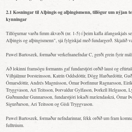
2.1 Kosningar til Alþingis og alþingismenn, tillögur um nýjan te
kynningar
Tillögurnar varða fimm ákvæði (nr. 1-5) í þeim kafla áfangaskjals se
Alþingis og alþingismenn", sjá fylgiskjal með fundargerð. Skjalið var
Pawel Bartoszek, formaður verkefnanefndar C, gerði grein fyrir mál
Að lokinni framsögu formanns gaf fundarstjóri orðið laust og eftirtal
Vilhjálmur Þorsteinsson, Katrín Oddsdóttir, Dögg Harðardóttir, G
Ómarsdóttir, Andrés Magnússon, Ómar Þorfinnur Ragnarsson, Eirík
Tryggvason, Ari Teitsson, Þorvaldur Gylfason, Þorkell Helgason, L
Guðmundur Gunnarsson, fundarstjóri lokaði mælendaskrá, Ómar Þo
Sigurðarson, Ari Teitsson og Gísli Tryggvason.
Pawel Bartoszek, formaður nefndarinnar, fékk orðið um fram komna
fulltrúum.