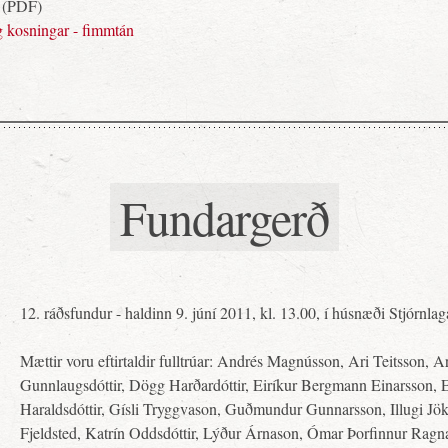
(PDF)
g kosningar - fimmtán
Fundargerð
12. ráðsfundur - haldinn 9. júní 2011, kl. 13.00, í húsnæði Stjórnlag
Mættir voru eftirtaldir fulltrúar: Andrés Magnússon, Ari Teitsson, 
Gunnlaugsdóttir, Dögg Harðardóttir, Eiríkur Bergmann Einarsson, E
Haraldsdóttir, Gísli Tryggvason, Guðmundur Gunnarsson, Illugi Jök
Fjeldsted, Katrín Oddsdóttir, Lýður Árnason, Ómar Þorfinnur Ragn