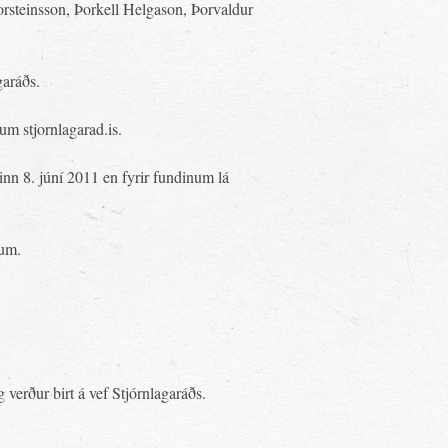
orsteinsson, Þorkell Helgason, Þorvaldur
garáðs.
um stjornlagarad.is.
inn 8. júní 2011 en fyrir fundinum lá
num.
verður birt á vef Stjórnlagaráðs.