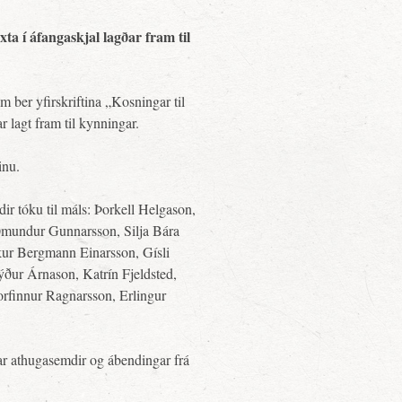
xta í áfangaskjal lagðar fram til
m ber yfirskriftina „Kosningar til
 lagt fram til kynningar.
inu.
dir tóku til máls: Þorkell Helgason,
uðmundur Gunnarsson, Silja Bára
ur Bergmann Einarsson, Gísli
ýður Árnason, Katrín Fjeldsted,
rfinnur Ragnarsson, Erlingur
r athugasemdir og ábendingar frá