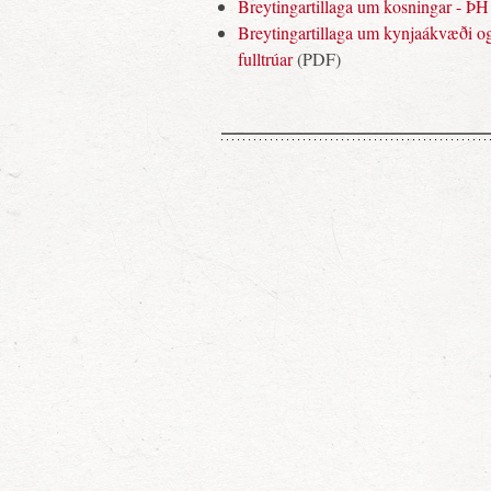
Breytingartillaga um kosningar - ÞH
Breytingartillaga um kynjaákvæði o
fulltrúar
(PDF)