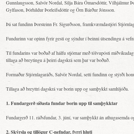
Gunnlaugsson, Salvör Nordal, Silja Bára Ómarsdóttir, Vilhjálmur Þ
Gylfason, Þórhildur Þorleifsdóttir og Örn Bárður Jónsson.
Þá sat fundinn Þorsteinn Fr. Sigurðsson, framkvæmdastjóri Stjórnla
Fundurinn var opinn fyrir gesti og sýndur í beinni útsendingu á vefn
Til fundarins var boðað af hálfu stjórnar með tölvupósti miðvikudag
tillaga að breytingu á þeirri dagskrá sem þar var boðuð.
Formaður Stjórnlagaráðs, Salvör Nordal, setti fundinn og stýrði ho
Tillaga að breyttri dagskrá var borin upp og samþykkt samhljóða.
1. Fundargerð síðasta fundar borin upp til samþykktar
Fundargerð 11. ráðsfundar, 3. júní, var samþykkt án athugasemda og 
2. Skýrsla og tillögur C-nefndar, fyrri hluti