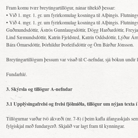
Fram komu tvær breytingartillögur, nánar tiltekið þessar:
• Við 1. mgr. 1. gr. um fyrirkomulag kosninga til Alþingis. Flutnin
• Við 4. mgr. 1. gr. um fyrirkomulag kosninga til Alþingis. Flutn
Guðmundsdóttir, Ástrós Gunnlaugsdóttir, Dögg Harðardóttir, Freyja H
Lind Sæmundsdóttir, Katrín Fjeldsted, Katrín Oddsdóttir, Lýður Ár
Bára Ómarsdóttir, Þórhildur Þorleifsdóttir og Örn Bárður Jónsson.
Breytingartillögum þessum var vísað til C-nefndar, sjá bókun undir lið
Fundarhlé.
3. Skýrsla og tillögur A-nefndar
3.1 Upplýsingafrelsi og frelsi fjölmiðla, tillögur um nýjan texta
Tillögurnar varðar tvö ákvæði (nr. 7-8) í þeim kafla áfangaskjals sem 
fylgiskjal með fundargerð. Skjalið var lagt fram til kynningar.