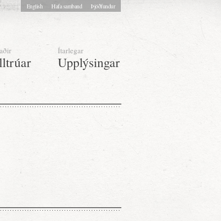
English
Hafa samband
Þjóðfundur
aðir
Ítarlegar
lltrúar
Upplýsingar