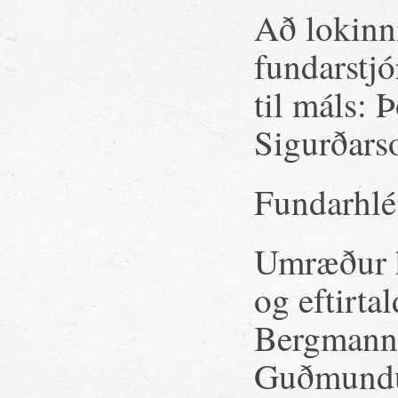
Að lokinn
fundarstjó
til máls: 
Sigurðars
Fundarhlé
Umræður h
og eftirtal
Bergmann 
Guðmundur