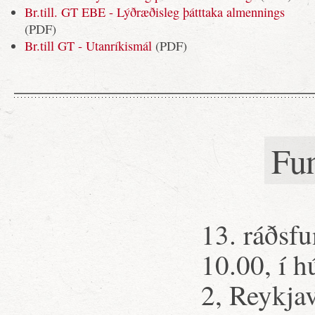
Br.till. GT EBE - Lýðræðisleg þátttaka almennings
(PDF)
Br.till GT - Utanríkismál
(PDF)
Fu
13. ráðsfu
10.00, í h
2, Reykjav