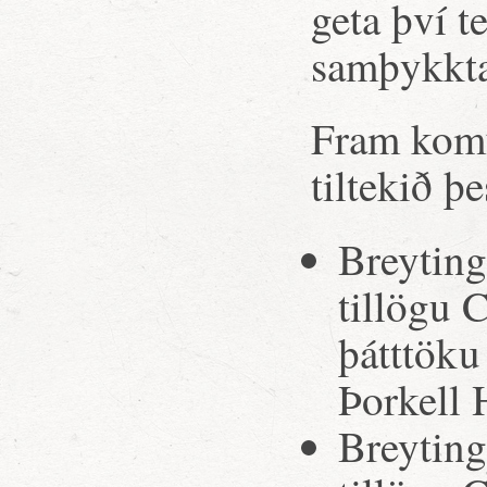
geta því t
samþykktar
Fram komu 
tiltekið þe
Breytinga
tillögu 
þátttöku
Þorkell 
Breytinga