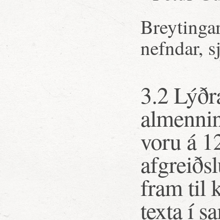
Breytingar
nefndar, s
3.2 Lýðr
almennin
voru á 12
afgreiðsl
fram til
texta í s