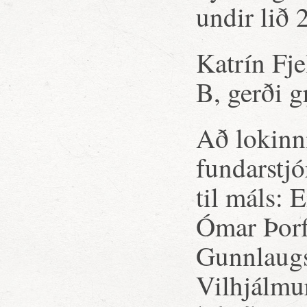
undir lið 
Katrín Fj
B, gerði g
Að lokinn
fundarstjó
til máls: 
Ómar Þorf
Gunnlaugs
Vilhjálmur