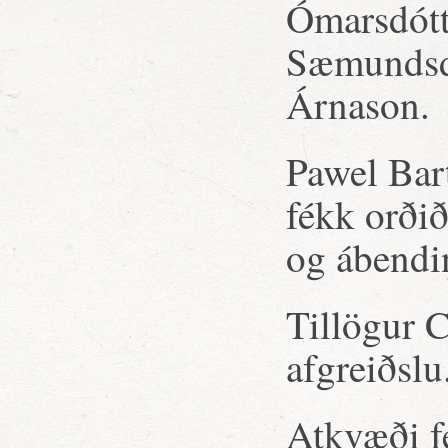
Ómarsdótt
Sæmundsdó
Árnason.
Pawel Bar
fékk orði
og ábendin
Tillögur C
afgreiðslu
Atkvæði fé