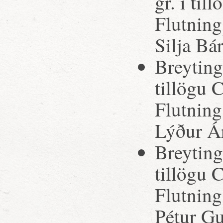
gr. í ti
Flutning
Silja Bá
Breytinga
tillögu 
Flutning
Lýður Á
Breytinga
tillögu 
Flutnin
Pétur G