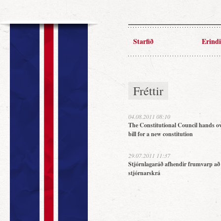
Starfið
Erindi
Fréttir
04.08.2011 08:10
The Constitutional Council hands ov
bill for a new constitution
29.07.2011 11:37
Stjórnlagaráð afhendir frumvarp að
stjórnarskrá