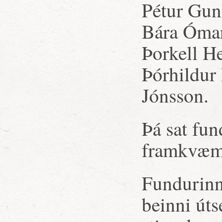
Pétur Gun
Bára Ómars
Þorkell H
Þórhildur 
Jónsson.
Þá sat fun
framkvæmd
Fundurinn 
beinni út