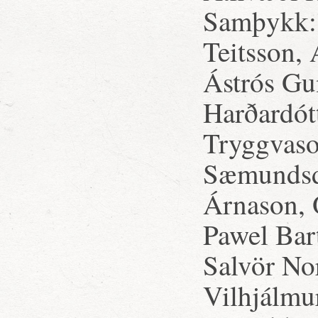
Samþykk:
Teitsson,
Ástrós Gu
Harðardótt
Tryggvason
Sæmundsdó
Árnason, 
Pawel Bar
Salvör Nor
Vilhjálmur