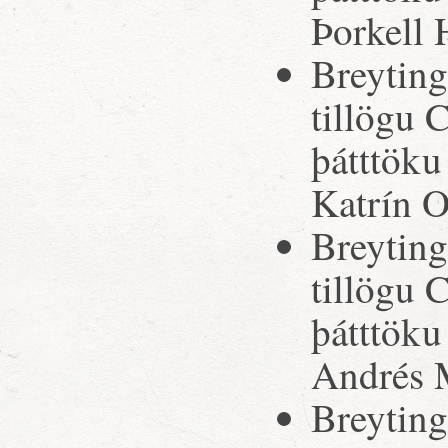
Þorkell 
Breytinga
tillögu 
þátttöku
Katrín O
Breytinga
tillögu 
þátttöku
Andrés 
Breytinga