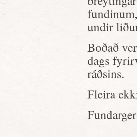
breytinga
fundinum, 
undir liðu
Boðað ver
dags fyrir
ráðsins.
Fleira ekk
Fundargerð