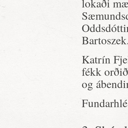
lokaði mæ
Sæmundsdó
Oddsdótti
Bartoszek
Katrín Fje
fékk orði
og ábendin
Fundarhlé