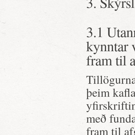
3. Skýrsl
3.1 Utan
kynntar 
fram til 
Tillögurna
þeim kafla
yfirskrift
með funda
fram til af