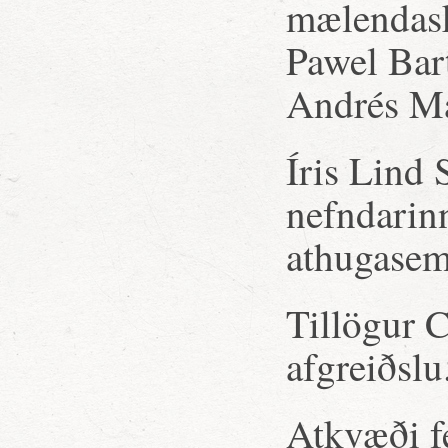
mælendask
Pawel Bar
Andrés M
Íris Lind
nefndarin
athugasem
Tillögur C
afgreiðslu
Atkvæði fé