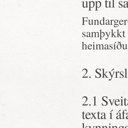
upp til 
Fundargerð
samþykkt 
heimasíðu
2. Skýrsl
2.1 Sveit
texta í á
kynning