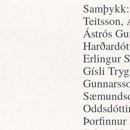
Samþykk:
Teitsson,
Ástrós Gu
Harðardót
Erlingur S
Gísli Try
Gunnarsson
Sæmundsdót
Oddsdótti
Þorfinnur