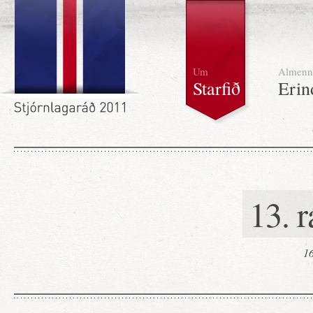
Um
Almenn
Starfið
Erin
13. 
16