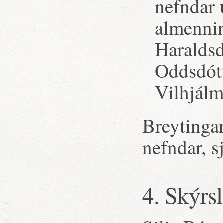
nefndar 
almennin
Haraldsd
Oddsdótt
Vilhjálm
Breytingar
nefndar, s
4. Skýrs