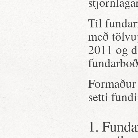
stjornlagar
Til fundar
með tölvu
2011 og d
fundarboð
Formaður 
setti fund
1. Funda