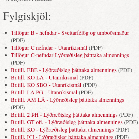
Fylgiskjöl:
Tillögur B - nefndar - Sveitarfélög og umboðsmaður
(PDF)
Tillögur C nefndar - Utanríkismál
(PDF)
Tillögur C-nefndar Lýðræðisleg þátttaka almennings
(PDF)
Br.till. EBE - Lýðræðisleg þátttaka almennings
(PDF)
Br.till. KO LÁ - Utanríkismál
(PDF)
Br.till. KO SBO - Utanríkismál
(PDF)
Br.till. LÁ PG - Utanríkismál
(PDF)
Br.till. AM LÁ - Lýðræðisleg þátttaka almennings
(PDF)
Br.till. 2 ÞH - Lýðræðisleg þátttaka almennings
(PDF)
Br.till. GT ofl. - Lýðræðisleg þátttaka almennings
(PDF)
Br.till. KO - Lýðræðisleg þátttaka almennings
(PDF)
Br.till. ÞH - Lýðræðisleg þátttaka almennings
(PDF)