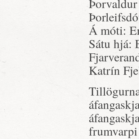
Þorvaldur
Þorleifsdó
Á móti: E
Sátu hjá:
Fjarveran
Katrín Fje
Tillögurna
áfangaskj
áfangaskja
frumvarpi 