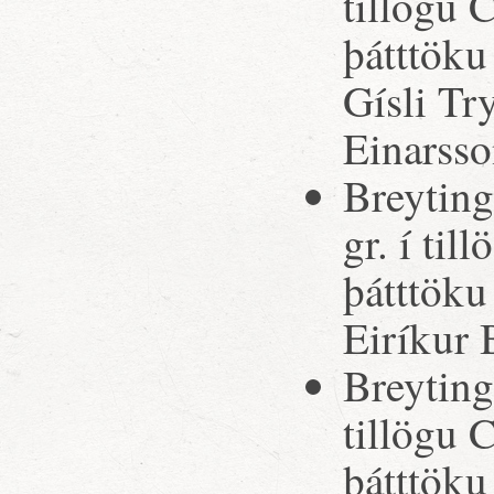
tillögu 
þátttöku
Gísli T
Einarsso
Breyting
gr. í ti
þátttöku
Eiríkur 
Breytinga
tillögu 
þátttöku