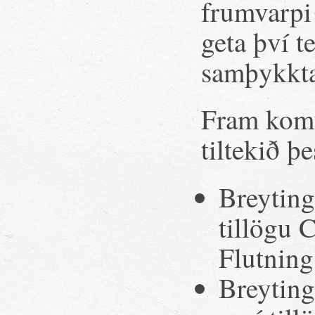
frumvarpi 
geta því t
samþykktar
Fram komu 
tiltekið þe
Breytinga
tillögu 
Flutning
Breyting