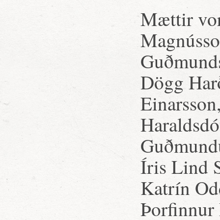
Mættir vor
Magnússon
Guðmundsd
Dögg Harð
Einarsson,
Haraldsdót
Guðmundur
Íris Lind 
Katrín Od
Þorfinnur