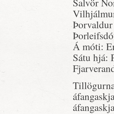
Salvör Nor
Vilhjálmur
Þorvaldur
Þorleifsdó
Á móti: E
Sátu hjá:
Fjarveran
Tillögurna
áfangaskj
áfangaskja