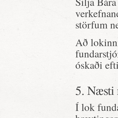
Silja Bára
verkefnane
störfum n
Að lokinn
fundarstjó
óskaði efti
5. Næsti
Í lok fund