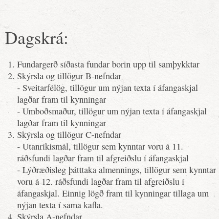
Dagskrá:
Fundargerð síðasta fundar borin upp til samþykktar
Skýrsla og tillögur B-nefndar
- Sveitarfélög, tillögur um nýjan texta í áfangaskjal
lagðar fram til kynningar
- Umboðsmaður, tillögur um nýjan texta í áfangaskjal
lagðar fram til kynningar
Skýrsla og tillögur C-nefndar
- Utanríkismál, tillögur sem kynntar voru á 11.
ráðsfundi lagðar fram til afgreiðslu í áfangaskjal
- Lýðræðisleg þátttaka almennings, tillögur sem kynntar
voru á 12. ráðsfundi lagðar fram til afgreiðslu í
áfangaskjal. Einnig lögð fram til kynningar tillaga um
nýjan texta í sama kafla.
Skýrsla A-nefndar