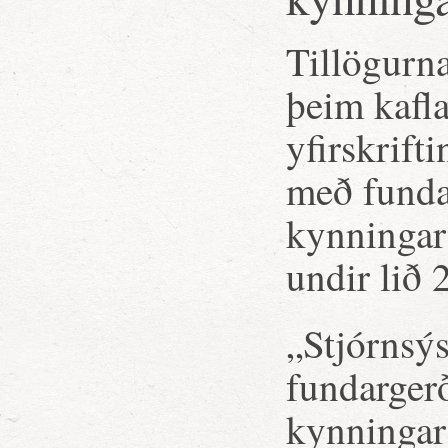
Tillögurna
þeim kafla
yfirskrifti
með fundar
kynningar 
undir lið 2
„Stjórnsýs
fundargerð
kynningar 