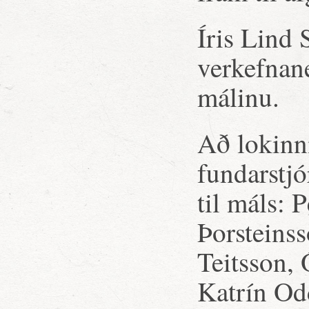
Íris Lind
verkefnane
málinu.
Að lokinn
fundarstjó
til máls: 
Þorsteinss
Teitsson,
Katrín Odd