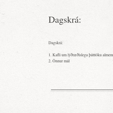
Dagskrá:
Dagskrá:
1. Kafli um lýðræðislega þátttöku almen
2. Önnur mál