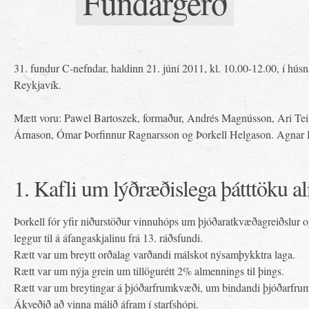
Fundargerð
31. fundur C-nefndar, haldinn 21. júní 2011, kl. 10.00-12.00, í húsn
Reykjavík.
Mætt voru: Pawel Bartoszek, formaður, Andrés Magnússon, Ari T
Árnason, Ómar Þorfinnur Ragnarsson og Þorkell Helgason. Agnar B
1. Kafli um lýðræðislega þátttöku 
Þorkell fór yfir niðurstöður vinnuhóps um þjóðaratkvæðagreiðslur o
leggur til á áfangaskjalinu frá 13. ráðsfundi.
Rætt var um breytt orðalag varðandi málskot nýsamþykktra laga.
Rætt var um nýja grein um tillögurétt 2% almennings til þings.
Rætt var um breytingar á þjóðarfrumkvæði, um bindandi þjóðarfru
Ákveðið að vinna málið áfram í starfshópi.