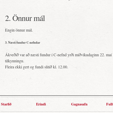
2. Önnur mál
Engin önnur mál
.
3. Næsti fundur C-nefndar
Ákveðið var að næsti fundur í C-nefnd yrði miðvikudaginn 22. maí k
tilkynningu.
Fleira ekki gert og fundi slitið kl. 12.00.
Starfið
Erindi
Gagnasafn
Full