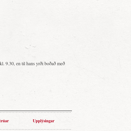
l. 9.30, en til hans yrði boðað með
trúar
Upplýsingar