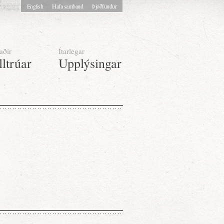
English
Hafa samband
Þjóðfundur
aðir
Ítarlegar
lltrúar
Upplýsingar