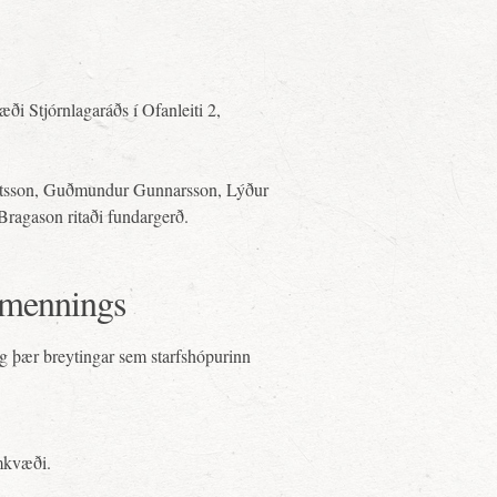
æði Stjórnlagaráðs í Ofanleiti 2,
eitsson, Guðmundur Gunnarsson, Lýður
ragason ritaði fundargerð.
almennings
g þær breytingar sem starfshópurinn
mkvæði.