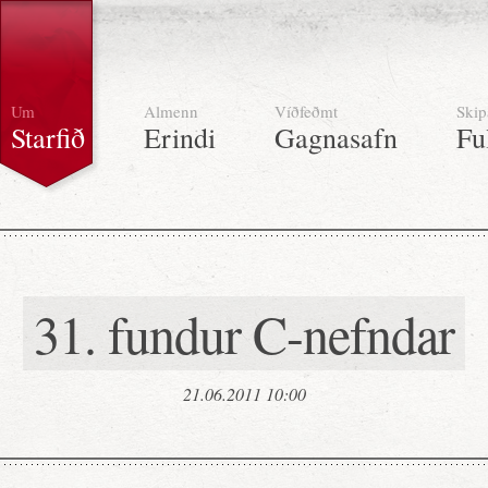
Um
Almenn
Víðfeðmt
Skip
Starfið
Erindi
Gagnasafn
Fu
31. fundur C-nefndar
21.06.2011 10:00