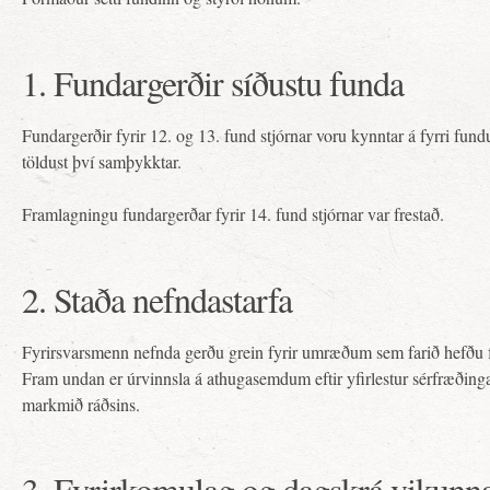
1. Fundargerðir síðustu funda
Fundargerðir fyrir 12. og 13. fund stjórnar voru kynntar á fyrri fu
töldust því samþykktar.
Framlagningu fundargerðar fyrir 14. fund stjórnar var frestað.
2. Staða nefndastarfa
Fyrirsvarsmenn nefnda gerðu grein fyrir umræðum sem farið hefðu 
Fram undan er úrvinnsla á athugasemdum eftir yfirlestur sérfræðing
markmið ráðsins.
3. Fyrirkomulag og dagskrá vikunn