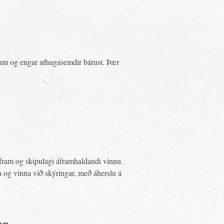
ndum og engar athugasemdir bárust. Þær
fram og skipulagi áframhaldandi vinnu.
a og vinna við skýringar, með áherslu á
ar