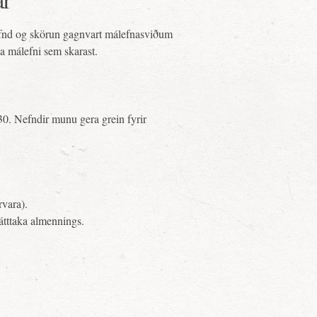
nefnd og skörun gagnvart málefnasviðum
a málefni sem skarast.
30. Nefndir munu gera grein fyrir
rvara).
átttaka almennings.