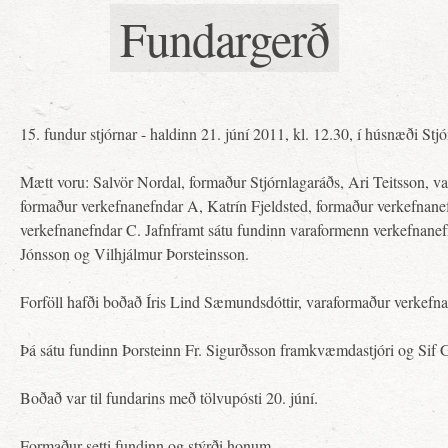
Fundargerð
15. fundur stjórnar - haldinn 21. júní 2011, kl. 12.30, í húsnæði Stjó
Mætt voru: Salvör Nordal, formaður Stjórnlagaráðs, Ari Teitsson, va
formaður verkefnanefndar A, Katrín Fjeldsted, formaður verkefnan
verkefnanefndar C. Jafnframt sátu fundinn varaformenn verkefnanef
Jónsson og Vilhjálmur Þorsteinsson.
Forföll hafði boðað Íris Lind Sæmundsdóttir, varaformaður verkefn
Þá sátu fundinn Þorsteinn Fr. Sigurðsson framkvæmdastjóri og Sif G
Boðað var til fundarins með tölvupósti 20. júní.
Formaður setti fundinn og stýrði honum.