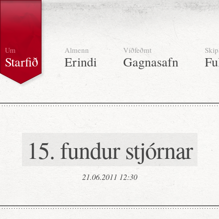
Um
Almenn
Víðfeðmt
Skip
Starfið
Erindi
Gagnasafn
Fu
15. fundur stjórnar
21.06.2011 12:30