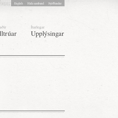
English
Hafa samband
Þjóðfundur
aðir
Ítarlegar
lltrúar
Upplýsingar