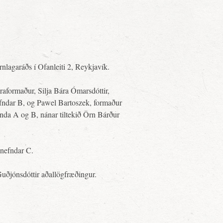
rnlagaráðs í Ofanleiti 2, Reykjavík.
raformaður, Silja Bára Ómarsdóttir,
efndar B, og Pawel Bartoszek, formaður
nda A og B, nánar tiltekið Örn Bárður
anefndar C.
uðjónsdóttir aðallögfræðingur.