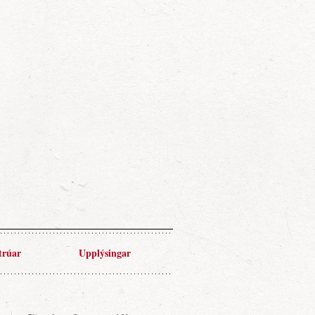
trúar
Upplýsingar