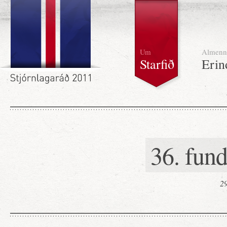
Um
Almenn
Starfið
Erin
36. fun
29