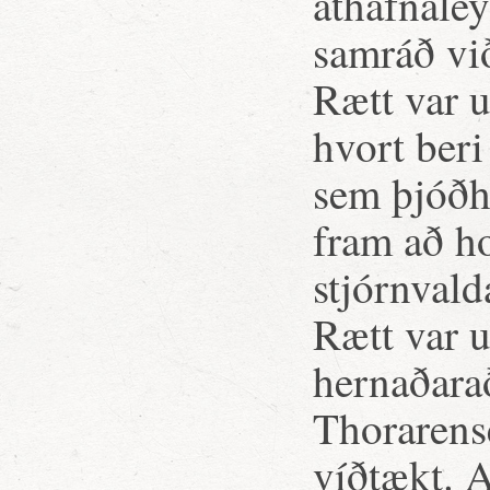
athafnaley
samráð vi
Rætt var u
hvort beri
sem þjóðhö
fram að ho
stjórnvald
Rætt var u
hernaðara
Thorarens
víðtækt. 