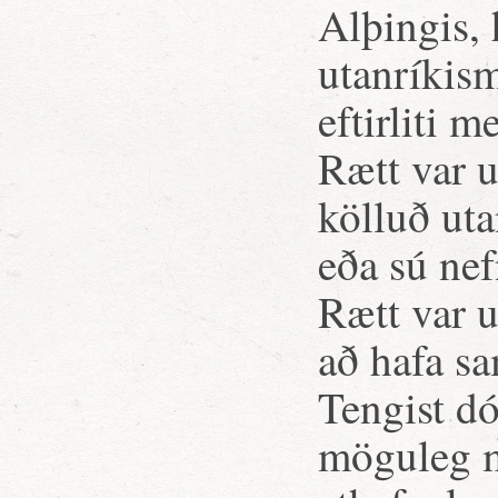
Alþingis, h
utanríkis
eftirliti
Rætt var u
kölluð uta
eða sú ne
Rætt var u
að hafa s
Tengist d
möguleg m