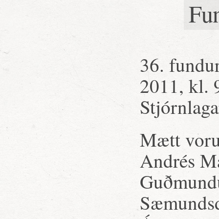
Fu
36. fundur
2011, kl. 
Stjórnlaga
Mætt voru
Andrés Ma
Guðmundur
Sæmundsdó