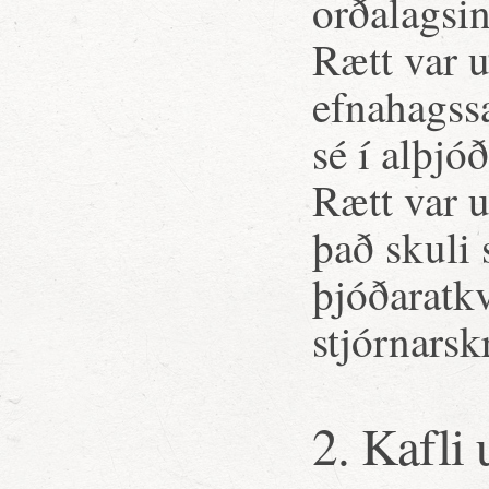
orðalagsi
Rætt var u
efnahagss
sé í alþjó
Rætt var u
það skuli 
þjóðaratk
stjórnarsk
2. Kafli