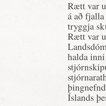
Rætt var 
á að fjall
tryggja sk
Rætt var 
Landsdóm 
halda inni
stjórnskip
stjórnarat
þingnefnd,
Íslands þe