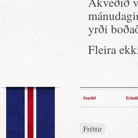
Ákveðið v
mánudaginn
yrði boða
Fleira ekk
Starfið
Erindi
Fréttir