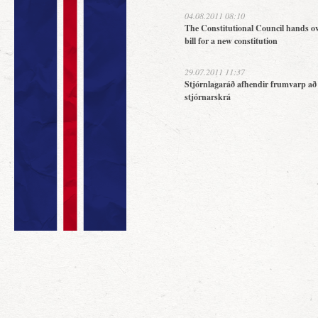
04.08.2011 08:10
The Constitutional Council hands ov
bill for a new constitution
29.07.2011 11:37
Stjórnlagaráð afhendir frumvarp að
stjórnarskrá