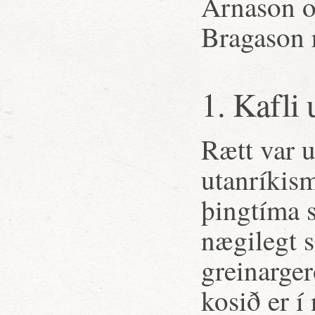
Árnason o
Bragason r
1. Kafli
Rætt var u
utanríkism
þingtíma 
nægilegt s
greinarger
kosið er í 