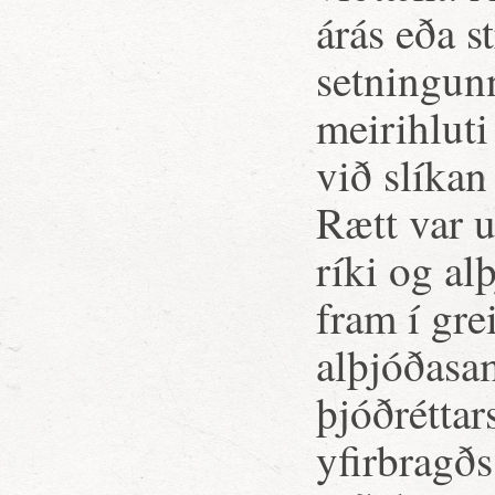
árás eða s
setningun
meirihluti
við slíkan
Rætt var 
ríki og al
fram í gre
alþjóðasam
þjóðréttar
yfirbragð