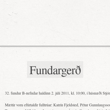
Fundargerð
32. fundur B-nefndar haldinn 2. júli 2011, kl. 10:00, í húsnæði Stjór
Mættir voru eftirtaldir fulltrúar: Katrín Fjeldsted, Pétur Gunnlaugsson