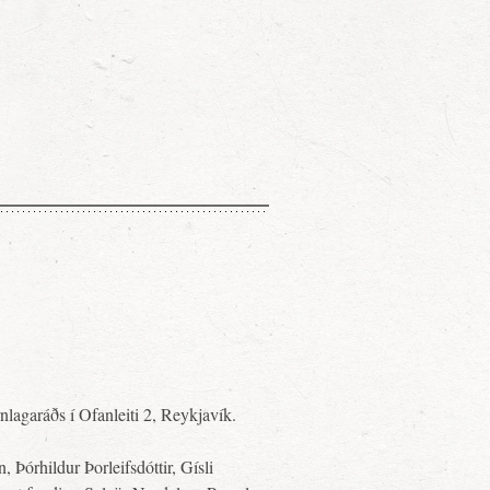
nlagaráðs í Ofanleiti 2, Reykjavík.
, Þórhildur Þorleifsdóttir, Gísli