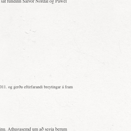
 sat fundinn Salvör Nordal og Pawel
011. og gerðu eftirfarandi breytingar á fram
æðinu. Athugasemd um að segja berum