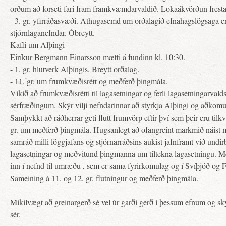
orðum að forseti fari fram framkvæmdarvaldið. Lokaákvörðun fresta
- 3. gr. yfirráðasvæði. Athugasemd um orðalagið efnahagslögsaga 
stjórnlaganefndar. Óbreytt.
Kafli um Alþingi
Eiríkur Bergmann Einarsson mætti á fundinn kl. 10:30.
- 1. gr. hlutverk Alþingis. Breytt orðalag.
- 11. gr. um frumkvæðisrétt og meðferð þingmála.
Vikið að frumkvæðisrétti til lagasetningar og ferli lagasetningarvald
sérfræðingum. Skýr vilji nefndarinnar að styrkja Alþingi og aðkom
Samþykkt að ráðherrar geti flutt frumvörp eftir því sem þeir eru tilkv
gr. um meðferð þingmála. Hugsanlegt að ofangreint markmið náist me
samráð milli löggjafans og stjórnarráðsins aukist jafnframt við und
lagasetningar og meðvitund þingmanna um tiltekna lagasetningu. Meg
inn í nefnd til umræðu , sem er sama fyrirkomulag og í Svíþjóð og F
Sameining á 11. og 12. gr. flutningur og meðferð þingmála.
Mikilvægt að greinargerð sé vel úr garði gerð í þessum efnum og ský
sér.