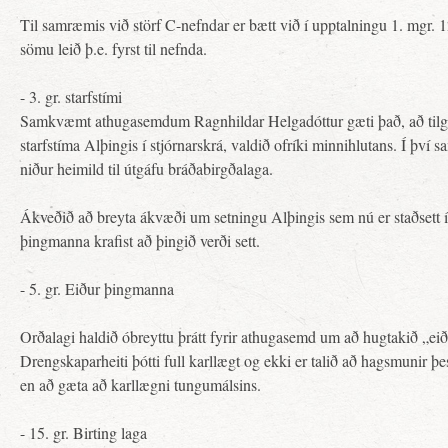
Til samræmis við störf C-nefndar er bætt við í upptalningu 1. mgr. 12
sömu leið þ.e. fyrst til nefnda.
- 3. gr. starfstími
Samkvæmt athugasemdum Ragnhildar Helgadóttur gæti það, að tilg
starfstíma Alþingis í stjórnarskrá, valdið ofríki minnihlutans. Í því
niður heimild til útgáfu bráðabirgðalaga.
Ákveðið að breyta ákvæði um setningu Alþingis sem nú er staðsett í 
þingmanna krafist að þingið verði sett.
- 5. gr. Eiður þingmanna
Orðalagi haldið óbreyttu þrátt fyrir athugasemd um að hugtakið „eiðu
Drengskaparheiti þótti full karllægt og ekki er talið að hagsmunir þ
en að gæta að karllægni tungumálsins.
- 15. gr. Birting laga