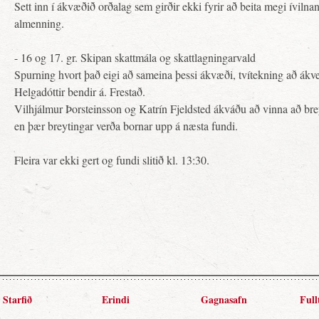
Sett inn í ákvæðið orðalag sem girðir ekki fyrir að beita megi ívilna
almenning.
- 16 og 17. gr. Skipan skattmála og skattlagningarvald
Spurning hvort það eigi að sameina þessi ákvæði, tvítekning að ák
Helgadóttir bendir á. Frestað.
Vilhjálmur Þorsteinsson og Katrín Fjeldsted ákváðu að vinna að breyt
en þær breytingar verða bornar upp á næsta fundi.
Fleira var ekki gert og fundi slitið kl. 13:30.
Starfið
Erindi
Gagnasafn
Full