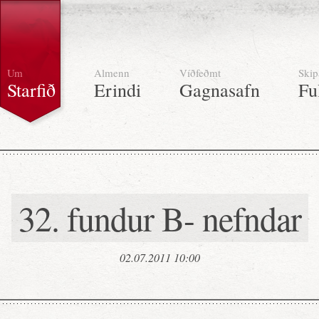
Um
Almenn
Víðfeðmt
Skip
Starfið
Erindi
Gagnasafn
Fu
32. fundur B- nefndar
02.07.2011 10:00