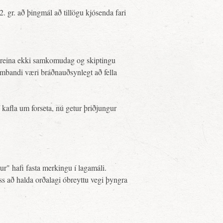
. gr. að þingmál að tillögu kjósenda fari
reina ekki samkomudag og skiptingu
 sambandi væri bráðnauðsynlegt að fella
kafla um forseta, nú getur þriðjungur
r" hafi fasta merkingu í lagamáli.
ess að halda orðalagi óbreyttu vegi þyngra