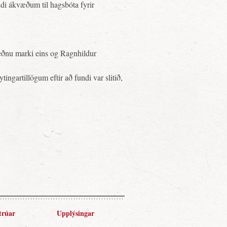
ndi ákvæðum til hagsbóta fyrir
veðnu marki eins og Ragnhildur
ingartillögum eftir að fundi var slitið,
trúar
Upplýsingar