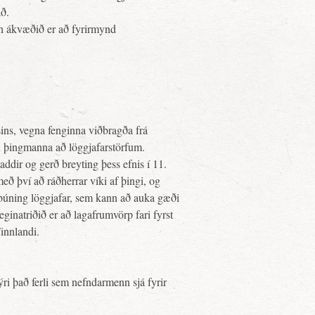
ð.
en ákvæðið er að fyrirmynd
sins, vegna fenginna viðbragða frá
u þingmanna að löggjafarstörfum.
addir og gerð breyting þess efnis í 11.
ð því að ráðherrar víki af þingi, og
irbúning löggjafar, sem kann að auka gæði
inatriðið er að lagafrumvörp fari fyrst
innlandi.
ri það ferli sem nefndarmenn sjá fyrir