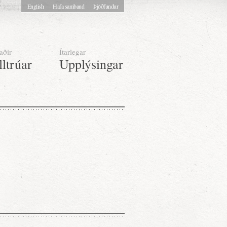
English
Hafa samband
Þjóðfundur
aðir
Ítarlegar
lltrúar
Upplýsingar