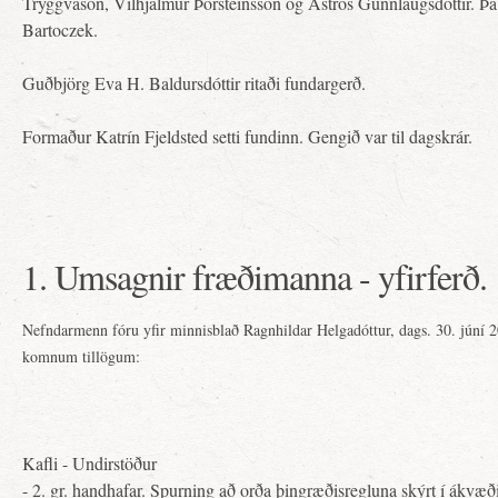
Tryggvason, Vilhjálmur Þorsteinsson og Ástrós Gunnlaugsdóttir. Þá
Bartoczek.
Guðbjörg Eva H. Baldursdóttir ritaði fundargerð.
Formaður Katrín Fjeldsted setti fundinn. Gengið var til dagskrár.
1. Umsagnir fræðimanna - yfirferð.
Nefndarmenn fóru yfir minnisblað Ragnhildar Helgadóttur, dags. 30. júní 2
komnum tillögum:
Kafli - Undirstöður
- 2. gr. handhafar. Spurning að orða þingræðisregluna skýrt í ákv