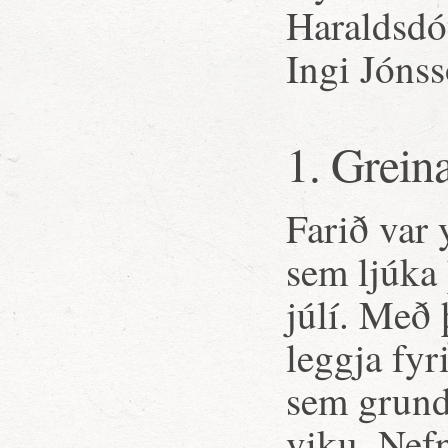
Haraldsdót
Ingi Jónss
1. Grein
Farið var 
sem ljúka 
júlí. Með
leggja fyr
sem grund
viku. Nefn