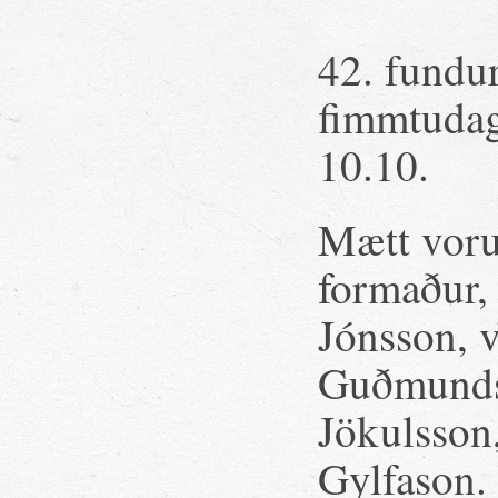
42. fundu
fimmtudagi
10.10.
Mætt voru:
formaður,
Jónsson, 
Guðmundsd
Jökulsson
Gylfason. 