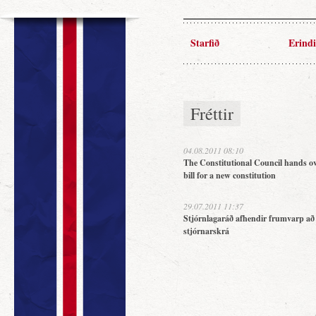
Starfið
Erindi
Fréttir
04.08.2011 08:10
The Constitutional Council hands ov
bill for a new constitution
29.07.2011 11:37
Stjórnlagaráð afhendir frumvarp að
stjórnarskrá