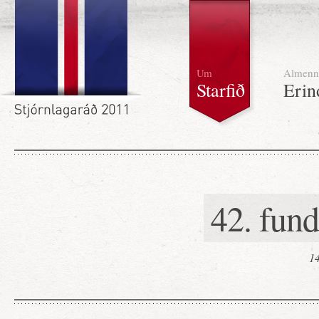
Um
Almenn
Starfið
Erin
42. fun
14