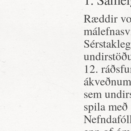
Ræddir vor
málefnasv
Sérstakle
undirstöð
12. ráðsfu
ákveðnum 
sem undir
spila með 
Nefndafól