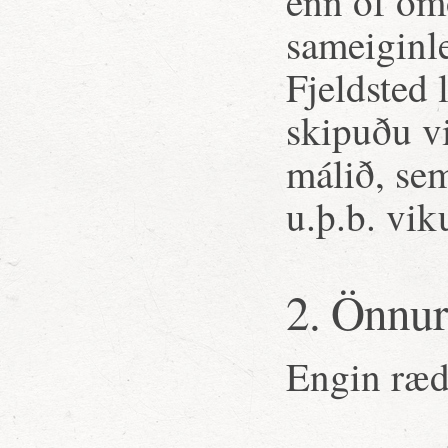
enn of ómó
sameiginl
Fjeldsted 
skipuðu vi
málið, se
u.þ.b. vik
2. Önnur
Engin ræd