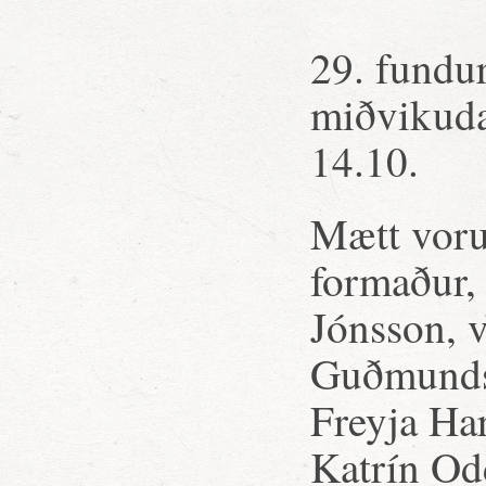
29. fundu
miðvikuda
14.10.
Mætt voru:
formaður,
Jónsson, 
Guðmundsd
Freyja Har
Katrín Od