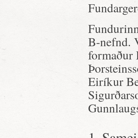
Fundarger
Fundurinn
B-nefnd. V
formaður 
Þorsteins
Eiríkur B
Sigurðars
Gunnlaugss
1. Samei