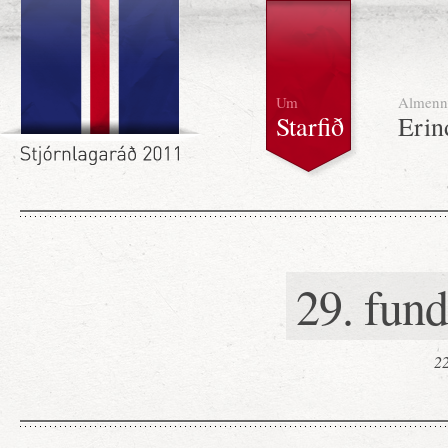
Um
Almenn
Starfið
Erin
29. fun
22