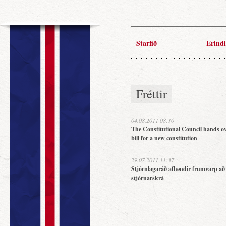
Starfið
Erindi
Fréttir
04.08.2011 08:10
The Constitutional Council hands ov
bill for a new constitution
29.07.2011 11:37
Stjórnlagaráð afhendir frumvarp að
stjórnarskrá