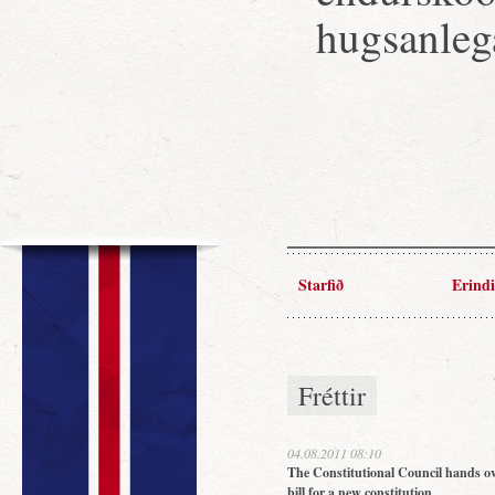
hugsanlega
Starfið
Erindi
Fréttir
04.08.2011 08:10
The Constitutional Council hands ov
bill for a new constitution