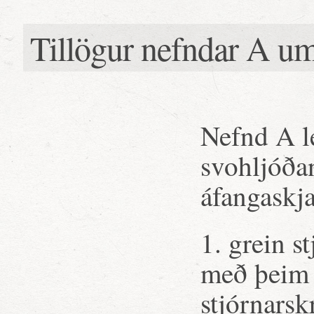
Tillögur nefndar A u
Nefnd A l
svohljóða
áfangaskja
1. grein s
með þeim 
stjórnarsk