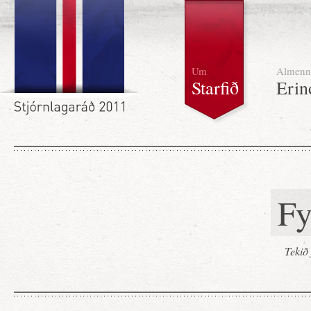
Um
Almenn
Starfið
Erin
Fy
Tekið 