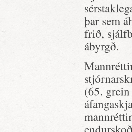
sérstakleg
þar sem áh
frið, sjálf
ábyrgð.
Mannréttin
stjórnarsk
(65. grein
áfangaskj
mannrétti
endurskoð