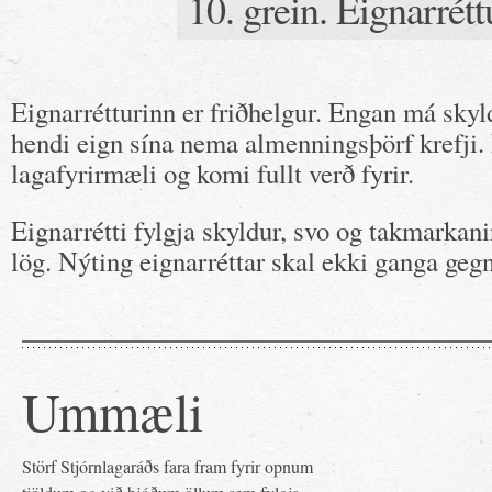
10. grein. Eignarrétt
Eignarrétturinn er friðhelgur. Engan má skylda
hendi eign sína nema almenningsþörf krefji. Þ
lagafyrirmæli og komi fullt verð fyrir.
Eignarrétti fylgja skyldur, svo og takmarkan
lög. Nýting eignarréttar skal ekki ganga ge
Ummæli
Störf Stjórnlagaráðs fara fram fyrir opnum