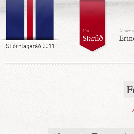
Um
Almenn
Starfið
Erin
F
A