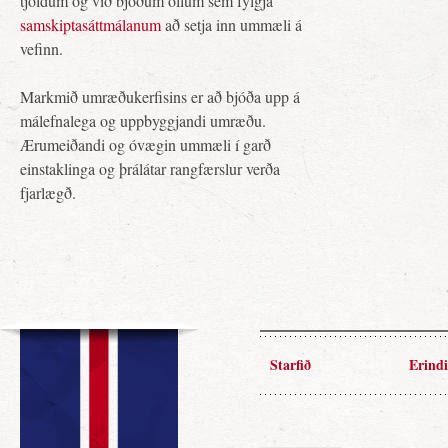
tjöldum og við bjóðum öllum sem fylgja
samskiptasáttmálanum
að setja inn ummæli á
vefinn.
Markmið umræðukerfisins er að bjóða upp á
málefnalega og uppbyggjandi umræðu.
Ærumeiðandi og óvægin ummæli í garð
einstaklinga og þrálátar rangfærslur verða
fjarlægð.
Starfið
Erindi