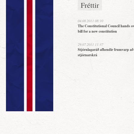
Fréttir
04.08.2011 08:10
The Constitutional Council hands ov
bill for a new constitution
29.07.2011 11:37
Stjórnlagaráð afhendir frumvarp að
stjórnarskrá