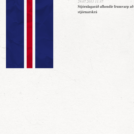
29.07.2011 11:37
Stjórnlagaráð afhendir frumvarp að
stjórnarskrá