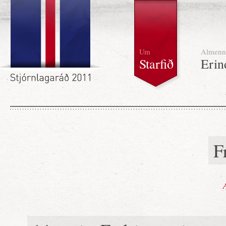
Um
Almenn
Starfið
Erin
F
A