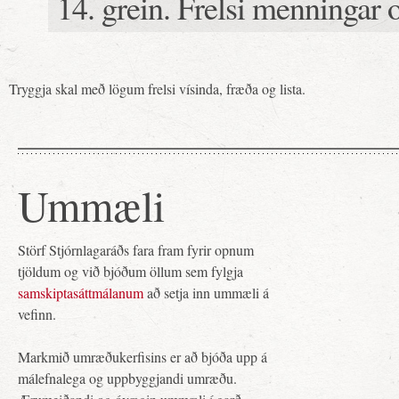
14. grein. Frelsi menningar
Tryggja skal með lögum frelsi vísinda, fræða og lista.
Ummæli
Störf Stjórnlagaráðs fara fram fyrir opnum
tjöldum og við bjóðum öllum sem fylgja
samskiptasáttmálanum
að setja inn ummæli á
vefinn.
Markmið umræðukerfisins er að bjóða upp á
málefnalega og uppbyggjandi umræðu.