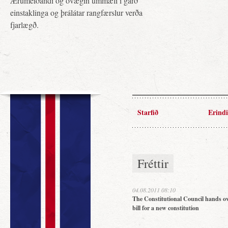
Ærumeiðandi og óvægin ummæli í garð
einstaklinga og þrálátar rangfærslur verða
fjarlægð.
Starfið
Erindi
Fréttir
04.08.2011 08:10
The Constitutional Council hands ov
bill for a new constitution