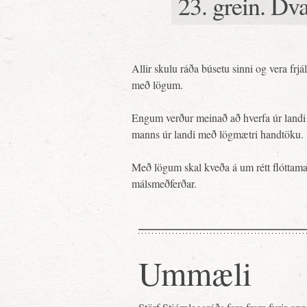
23. grein. Dva
Allir skulu ráða búsetu sinni og vera fr
með lögum.
Engum verður meinað að hverfa úr land
manns úr landi með lögmætri handtöku.
Með lögum skal kveða á um rétt flóttamann
málsmeðferðar.
Ummæli