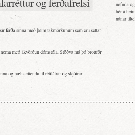
larréttur og ferðafrelsi
nefnda og 
hér á heim
nánar tilt
jálsir ferða sinna með þeim takmörkunum sem eru settar
i nema með ákvörðun dómstóla. Stöðva má þó brottför
a og hælisleitenda til réttlátrar og skjótrar