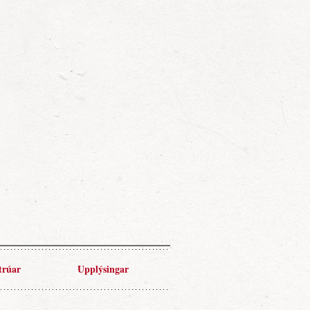
trúar
Upplýsingar