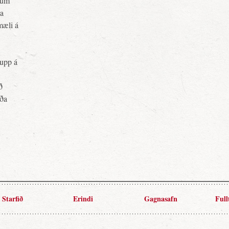
pnum
ja
mæli á
upp á
ð
rða
Starfið
Erindi
Gagnasafn
Full