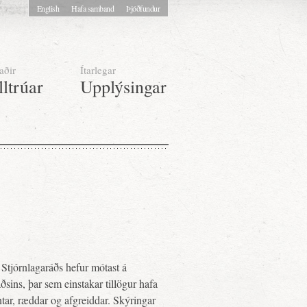
English
Hafa samband
Þjóðfundur
aðir
Ítarlegar
lltrúar
Upplýsingar
Stjórnlagaráðs hefur mótast á
sins, þar sem einstakar tillögur hafa
tar, ræddar og afgreiddar. Skýringar