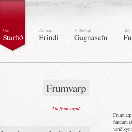
Um
Almenn
Víðfeðmt
Skip
Starfið
Erindi
Gagnasafn
Fu
Frumvarp
Allt frumvarpið
Frumvarp 
fundum ráð
verið kynn