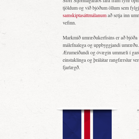
Störf Stjórnlagaráðs fara fram fyrir o
tjöldum og við bjóðum öllum sem fylg
samskiptasáttmálanum
að setja inn um
vefinn.
Markmið umræðukerfisins er að bjóða 
málefnalega og uppbyggjandi umræðu.
Ærumeiðandi og óvægin ummæli í gar
einstaklinga og þrálátar rangfærslur ve
fjarlægð.