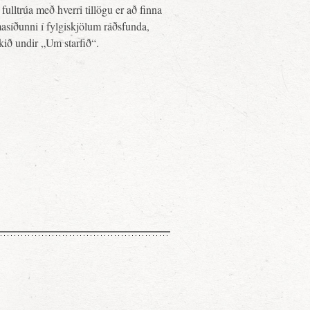
fulltrúa með hverri tillögu er að finna
asíðunni í fylgiskjölum ráðsfunda,
ekið undir „Um starfið“.