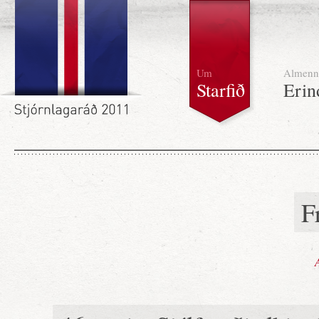
Um
Almenn
Starfið
Erin
F
A