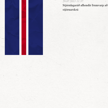
29.07.2011 11:37
Stjórnlagaráð afhendir frumvarp að
stjórnarskrá