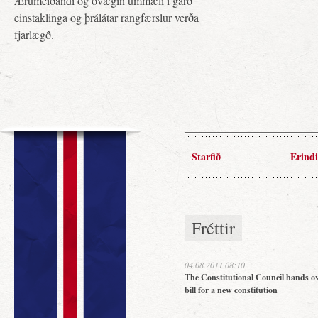
Ærumeiðandi og óvægin ummæli í garð
einstaklinga og þrálátar rangfærslur verða
fjarlægð.
Starfið
Erindi
Fréttir
04.08.2011 08:10
The Constitutional Council hands ov
bill for a new constitution