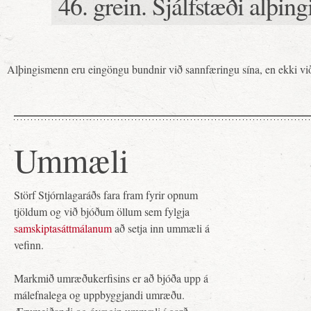
46. grein. Sjálfstæði alþi
Alþingismenn eru eingöngu bundnir við sannfæringu sína, en ekki við
Ummæli
Störf Stjórnlagaráðs fara fram fyrir opnum
tjöldum og við bjóðum öllum sem fylgja
samskiptasáttmálanum
að setja inn ummæli á
vefinn.
Markmið umræðukerfisins er að bjóða upp á
málefnalega og uppbyggjandi umræðu.