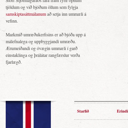
Störf Stjórnlagaráðs fara fram fyrir opnum
tjöldum og við bjóðum öllum sem fylgja
samskiptasáttmálanum
að setja inn ummæli á
vefinn.
Markmið umræðukerfisins er að bjóða upp á
málefnalega og uppbyggjandi umræðu.
Ærumeiðandi og óvægin ummæli í garð
einstaklinga og þrálátar rangfærslur verða
fjarlægð.
Starfið
Erindi