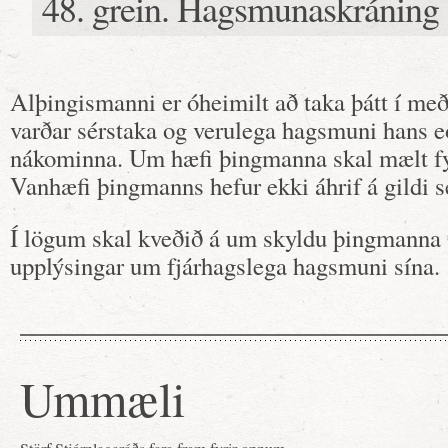
48. grein. Hagsmunaskráning
Alþingismanni er óheimilt að taka þátt í me
varðar sérstaka og verulega hagsmuni hans 
nákominna. Um hæfi þingmanna skal mælt fy
Vanhæfi þingmanns hefur ekki áhrif á gildi se
Í lögum skal kveðið á um skyldu þingmanna t
upplýsingar um fjárhagslega hagsmuni sína.
Ummæli