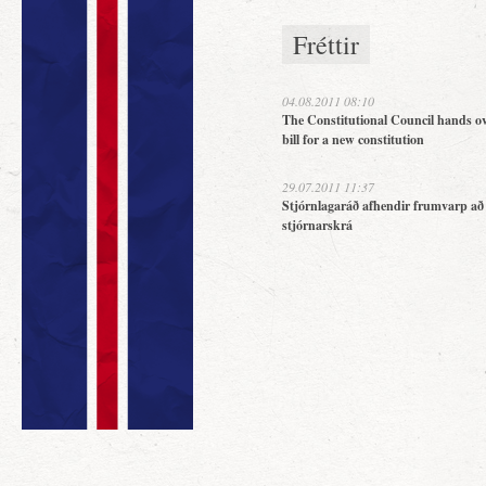
Fréttir
04.08.2011 08:10
The Constitutional Council hands ov
bill for a new constitution
29.07.2011 11:37
Stjórnlagaráð afhendir frumvarp að
stjórnarskrá