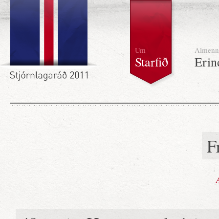
Um
Almenn
Starfið
Erin
F
A