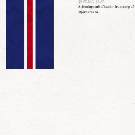
29.07.2011 11:37
Stjórnlagaráð afhendir frumvarp að
stjórnarskrá