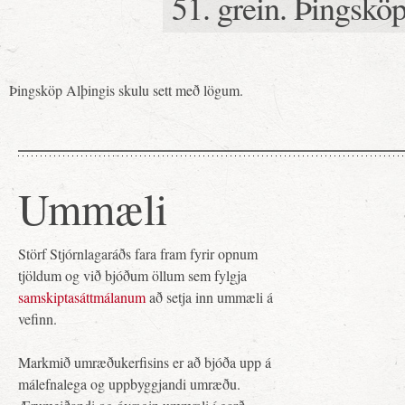
51. grein. Þingskö
Þingsköp Alþingis skulu sett með lögum.
Ummæli
Störf Stjórnlagaráðs fara fram fyrir opnum
tjöldum og við bjóðum öllum sem fylgja
samskiptasáttmálanum
að setja inn ummæli á
vefinn.
Markmið umræðukerfisins er að bjóða upp á
málefnalega og uppbyggjandi umræðu.