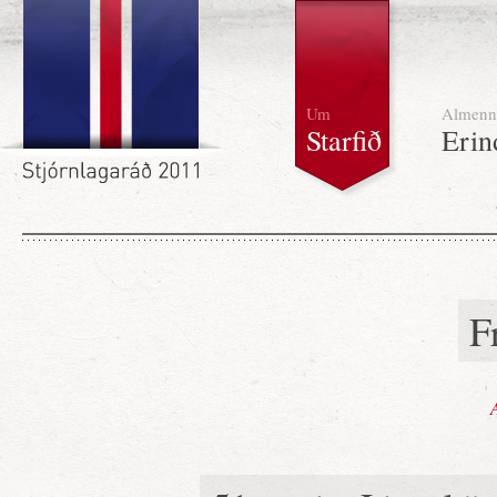
Um
Almenn
Starfið
Erin
F
A