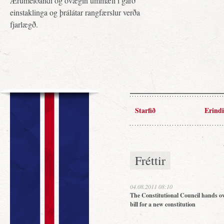
Ærumeiðandi og óvægin ummæli í garð
einstaklinga og þrálátar rangfærslur verða
fjarlægð.
Starfið
Erindi
Fréttir
04.08.2011 08:10
The Constitutional Council hands ov
bill for a new constitution