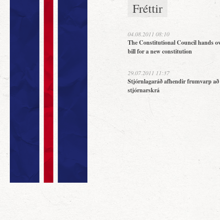
Fréttir
04.08.2011 08:10
The Constitutional Council hands ov
bill for a new constitution
29.07.2011 11:37
Stjórnlagaráð afhendir frumvarp að
stjórnarskrá