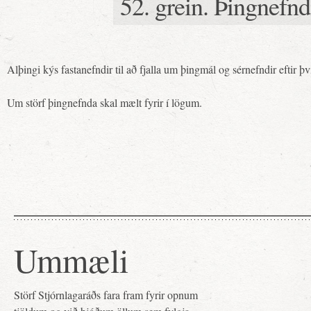
52. grein. Þingnefnd
Alþingi kýs fastanefndir til að fjalla um þingmál og sérnefndir eftir þv
Um störf þingnefnda skal mælt fyrir í lögum.
Ummæli
Störf Stjórnlagaráðs fara fram fyrir opnum