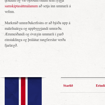
tjöldum og við bjóðum öllum sem fylgja
samskiptasáttmálanum
að setja inn ummæli á
vefinn.
Markmið umræðukerfisins er að bjóða upp á
málefnalega og uppbyggjandi umræðu.
Ærumeiðandi og óvægin ummæli í garð
einstaklinga og þrálátar rangfærslur verða
fjarlægð.
Starfið
Erindi