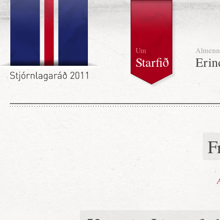
Um
Almenn
Starfið
Erin
F
A