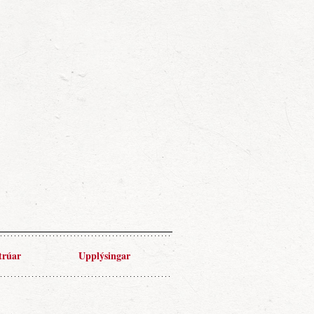
trúar
Upplýsingar