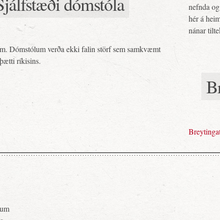
 Sjálfstæði dómstóla
nefnda og 
hér á heim
nánar tilt
gum. Dómstólum verða ekki falin störf sem samkvæmt
ætti ríkisins.
Br
Breytingat
pnum