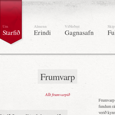
Um
Almenn
Víðfeðmt
Skip
Starfið
Erindi
Gagnasafn
Fu
Frumvarp
Allt frumvarpið
Frumvarp 
fundum ráð
verið kynn