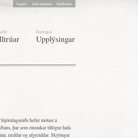
English
Hafa samband
Þjóðfundur
aðir
Ítarlegar
lltrúar
Upplýsingar
Stjórnlagaráðs hefur mótast á
sins, þar sem einstakar tillögur hafa
tar, ræddar og afgreiddar. Skýringar