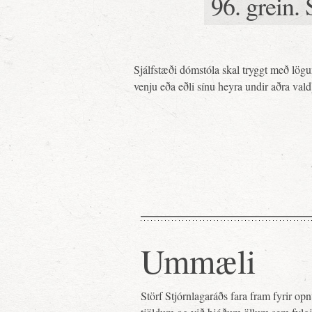
96. grein.
Sjálfstæði dómstóla skal tryggt með lö
venju eða eðli sínu heyra undir aðra valdþ
Ummæli
Störf Stjórnlagaráðs fara fram fyrir o