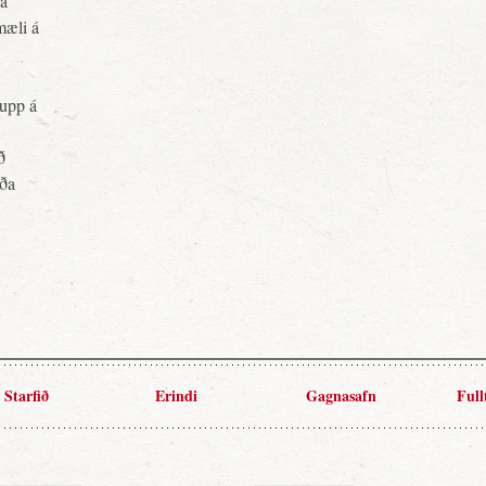
ja
mæli á
upp á
ð
rða
Starfið
Erindi
Gagnasafn
Full