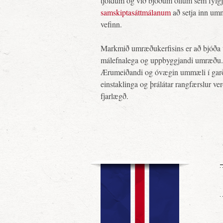
tjöldum og við bjóðum öllum sem fylg
samskiptasáttmálanum
að setja inn um
vefinn.
Markmið umræðukerfisins er að bjóða 
málefnalega og uppbyggjandi umræðu.
Ærumeiðandi og óvægin ummæli í gar
einstaklinga og þrálátar rangfærslur ve
fjarlægð.