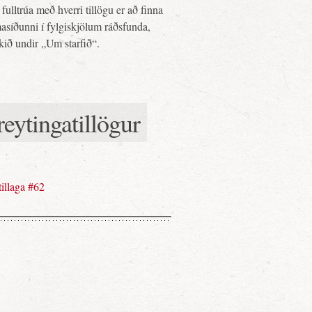
fulltrúa með hverri tillögu er að finna
asíðunni í fylgiskjölum ráðsfunda,
ekið undir „Um starfið“.
eytingatillögur
illaga #62