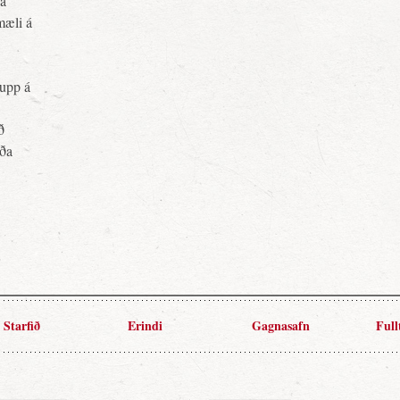
ja
mæli á
upp á
ð
rða
Starfið
Erindi
Gagnasafn
Full