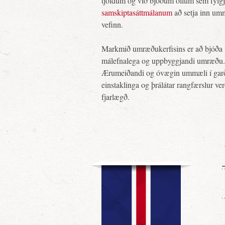
tjöldum og við bjóðum öllum sem fylg
samskiptasáttmálanum
að setja inn um
vefinn.
Markmið umræðukerfisins er að bjóða 
málefnalega og uppbyggjandi umræðu.
Ærumeiðandi og óvægin ummæli í gar
einstaklinga og þrálátar rangfærslur ve
fjarlægð.