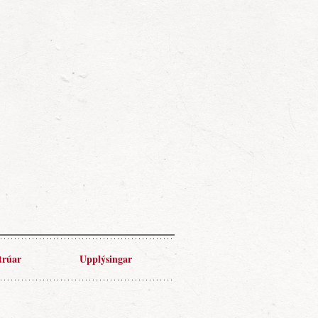
trúar
Upplýsingar