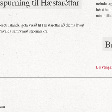
spurning til Hæstaréttar
nefnda og 
hér á heim
nánar tilt
seti Íslands, geta vísað til Hæstaréttar að dæma hvort
órnvalda samrýmist stjórnarskrá.
Br
Breytingat
pnum