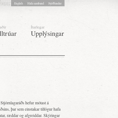
English
Hafa samband
Þjóðfundur
aðir
Ítarlegar
lltrúar
Upplýsingar
Stjórnlagaráðs hefur mótast á
sins, þar sem einstakar tillögur hafa
tar, ræddar og afgreiddar. Skýringar