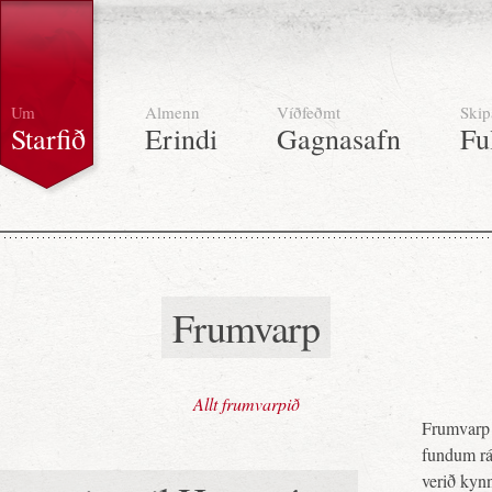
Um
Almenn
Víðfeðmt
Skip
Starfið
Erindi
Gagnasafn
Fu
Frumvarp
Allt frumvarpið
Frumvarp 
fundum ráð
verið kynn