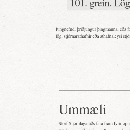
101. grein. Lög
Þingnefnd, þriðjungur þingmanna, eða for
lög, stjórnarathafnir eða athafnaleysi stj
Ummæli
Störf Stjórnlagaráðs fara fram fyrir o