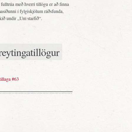
fulltrúa með hverri tillögu er að finna
asíðunni í fylgiskjölum ráðsfunda,
ekið undir „Um starfið“.
eytingatillögur
illaga #63