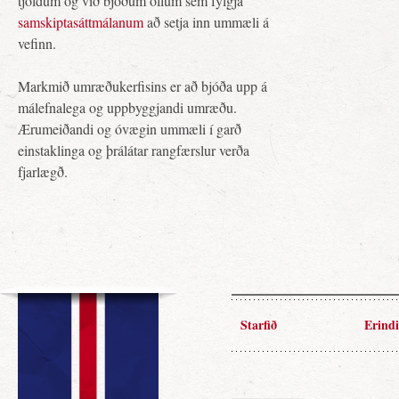
tjöldum og við bjóðum öllum sem fylgja
samskiptasáttmálanum
að setja inn ummæli á
vefinn.
Markmið umræðukerfisins er að bjóða upp á
málefnalega og uppbyggjandi umræðu.
Ærumeiðandi og óvægin ummæli í garð
einstaklinga og þrálátar rangfærslur verða
fjarlægð.
Starfið
Erindi