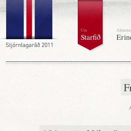
Um
Almenn
Starfið
Erin
F
A