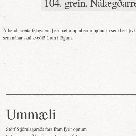
104. grein. Nálægðarr
Á hendi sveitarfélaga eru þeir þættir opinberrar þjónustu sem best þyki
sem nánar skal kveðið á um í lögum.
Ummæli
Störf Stjórnlagaráðs fara fram fyrir opnum