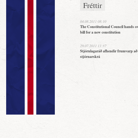
Fréttir
04.08.2011 08:10
The Constitutional Council hands ov
bill for a new constitution
29.07.2011 11:37
Stjórnlagaráð afhendir frumvarp að
stjórnarskrá