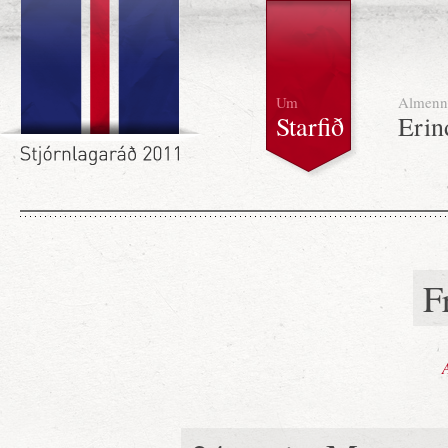
Um
Almenn
Starfið
Erin
F
A