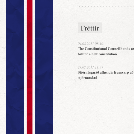
Fréttir
04.08.2011 08:10
The Constitutional Council hands ov
bill for a new constitution
29.07.2011 11:37
Stjórnlagaráð afhendir frumvarp að
stjórnarskrá