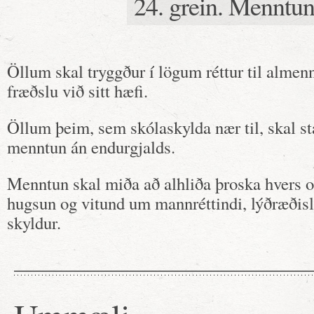
24. grein. Menntu
Öllum skal tryggður í lögum réttur til alme
fræðslu við sitt hæfi.
Öllum þeim, sem skólaskylda nær til, skal st
menntun án endurgjalds.
Menntun skal miða að alhliða þroska hvers o
hugsun og vitund um mannréttindi, lýðræðisl
skyldur.