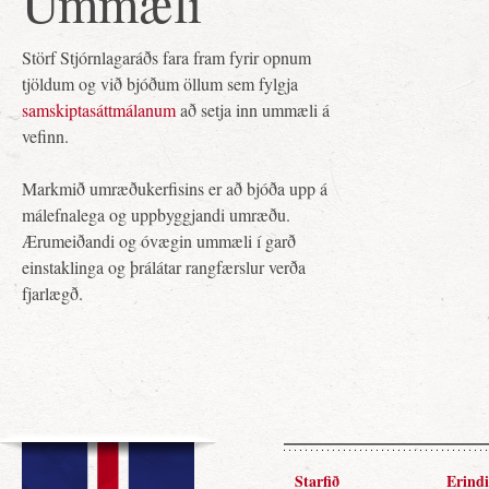
Ummæli
Störf Stjórnlagaráðs fara fram fyrir opnum
tjöldum og við bjóðum öllum sem fylgja
samskiptasáttmálanum
að setja inn ummæli á
vefinn.
Markmið umræðukerfisins er að bjóða upp á
málefnalega og uppbyggjandi umræðu.
Ærumeiðandi og óvægin ummæli í garð
einstaklinga og þrálátar rangfærslur verða
fjarlægð.
Starfið
Erindi