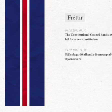
Fréttir
04.08.2011 08:10
The Constitutional Council hands ov
bill for a new constitution
29.07.2011 11:37
Stjórnlagaráð afhendir frumvarp að
stjórnarskrá