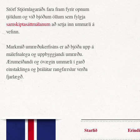
Störf Stjórnlagaráðs fara fram fyrir opnum
tjöldum og við bjóðum öllum sem fylgja
samskiptasáttmálanum
að setja inn ummæli á
vefinn.
Markmið umræðukerfisins er að bjóða upp á
málefnalega og uppbyggjandi umræðu.
Ærumeiðandi og óvægin ummæli í garð
einstaklinga og þrálátar rangfærslur verða
fjarlægð.
Starfið
Erindi