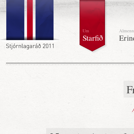
Um
Almenn
Starfið
Erin
F
A