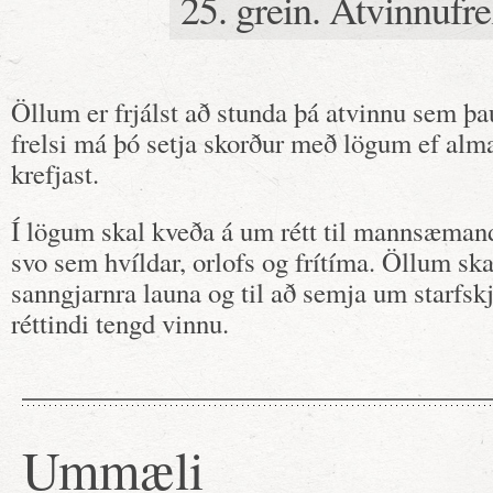
25. grein. Atvinnufre
Öllum er frjálst að stunda þá atvinnu sem þa
frelsi má þó setja skorður með lögum ef al
krefjast.
Í lögum skal kveða á um rétt til mannsæmand
svo sem hvíldar, orlofs og frítíma. Öllum skal
sanngjarnra launa og til að semja um starfsk
réttindi tengd vinnu.
Ummæli