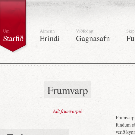
Um
Almenn
Víðfeðmt
Skip
Starfið
Erindi
Gagnasafn
Fu
Frumvarp
Allt frumvarpið
Frumvarp 
fundum ráð
verið kynn