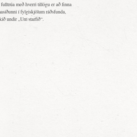
fulltrúa með hverri tillögu er að finna
asíðunni í fylgiskjölum ráðsfunda,
ekið undir „Um starfið“.