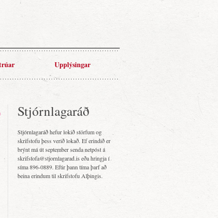
trúar
Upplýsingar
Stjórnlagaráð
Stjórnlagaráð hefur lokið störfum og
skrifstofu þess verið lokað. Ef erindið er
brýnt má út september senda netpóst á
skrifstofa@stjornlagarad.is eða hringja í
síma 896-0889. Eftir þann tíma þarf að
beina erindum til skrifstofu Alþingis.