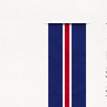
0
T
b
2
S
s