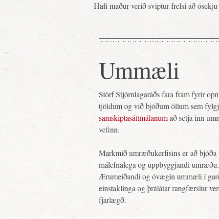
Hafi maður verið sviptur frelsi að ósekju 
Ummæli
Störf Stjórnlagaráðs fara fram fyrir o
tjöldum og við bjóðum öllum sem fylg
samskiptasáttmálanum
að setja inn um
vefinn.
Markmið umræðukerfisins er að bjóða 
málefnalega og uppbyggjandi umræðu.
Ærumeiðandi og óvægin ummæli í gar
einstaklinga og þrálátar rangfærslur ve
fjarlægð.