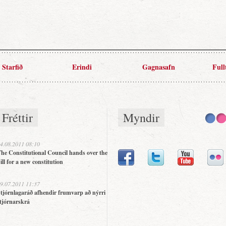
Starfið
Erindi
Gagnasafn
Full
Fréttir
Myndir
4.08.2011 08:10
he Constitutional Council hands over the
ill for a new constitution
9.07.2011 11:37
tjórnlagaráð afhendir frumvarp að nýrri
tjórnarskrá