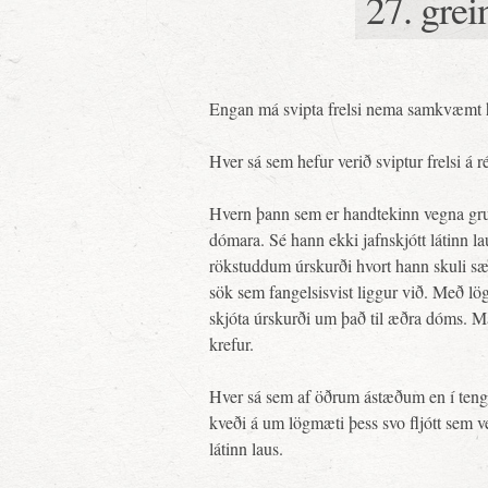
27. grei
Engan má svipta frelsi nema samkvæmt h
Hver sá sem hefur verið sviptur frelsi á r
Hvern þann sem er handtekinn vegna gruns
dómara. Sé hann ekki jafnskjótt látinn la
rökstuddum úrskurði hvort hann skuli sæ
sök sem fangelsisvist liggur við. Með lög
skjóta úrskurði um það til æðra dóms. M
krefur.
Hver sá sem af öðrum ástæðum en í tengsl
kveði á um lögmæti þess svo fljótt sem v
látinn laus.