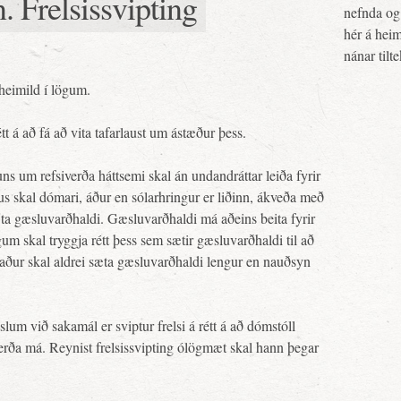
n. Frelsissvipting
nefnda og 
hér á heim
nánar tilt
eimild í lögum.
étt á að fá að vita tafarlaust um ástæður þess.
 um refsiverða háttsemi skal án undandráttar leiða fyrir
us skal dómari, áður en sólarhringur er liðinn, ákveða með
ta gæsluvarðhaldi. Gæsluvarðhaldi má aðeins beita fyrir
um skal tryggja rétt þess sem sætir gæsluvarðhaldi til að
aður skal aldrei sæta gæsluvarðhaldi lengur en nauðsyn
um við sakamál er sviptur frelsi á rétt á að dómstóll
erða má. Reynist frelsissvipting ólögmæt skal hann þegar