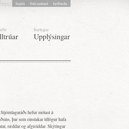
English
Hafa samband
Þjóðfundur
aðir
Ítarlegar
lltrúar
Upplýsingar
Stjórnlagaráðs hefur mótast á
sins, þar sem einstakar tillögur hafa
tar, ræddar og afgreiddar. Skýringar