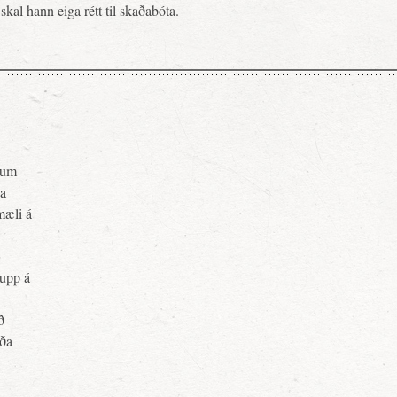
skal hann eiga rétt til skaðabóta.
pnum
ja
mæli á
upp á
ð
rða