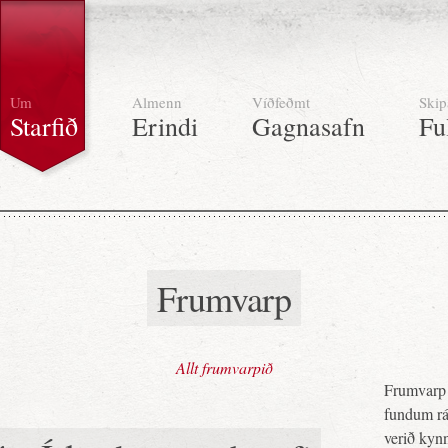
Um
Almenn
Víðfeðmt
Skip
Starfið
Erindi
Gagnasafn
Fu
Frumvarp
Allt frumvarpið
Frumvarp 
fundum ráð
verið kynn