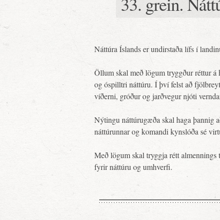
33. grein. Nátt
Náttúra Íslands er undirstaða lífs í land
Öllum skal með lögum tryggður réttur á
og óspilltri náttúru. Í því felst að fjölbr
víðerni, gróður og jarðvegur njóti verndar
Nýtingu náttúrugæða skal haga þannig að
náttúrunnar og komandi kynslóða sé virt
Með lögum skal tryggja rétt almennings 
fyrir náttúru og umhverfi.