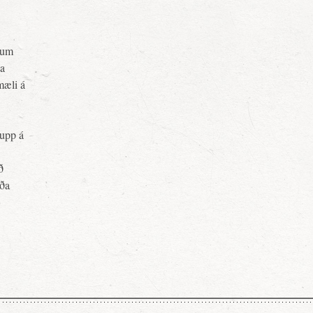
pnum
ja
mæli á
upp á
ð
rða