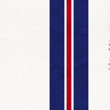
0
T
b
2
S
s