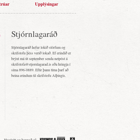
trúar
Upplýsingar
Stjórnlagaráð
Stjórnlagaráð hefur lokið störfum og
skrifstofu þess verið lokað. Ef erindið er
brýnt má út september senda netpóst á
skrifstofa@stjornlagarad.is eða hringja í
síma 896-0889. Eftir þann tíma þarf að
beina erindum til skrifstofu Alþingis.
Hugleitt og hannað af: