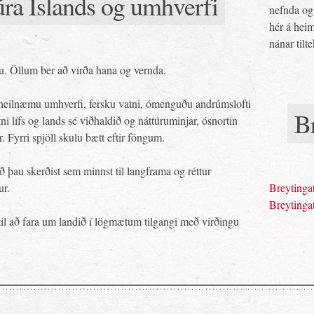
úra Íslands og umhverfi
nefnda og 
hér á heim
nánar tilt
inu. Öllum ber að virða hana og vernda.
 heilnæmu umhverfi, fersku vatni, ómenguðu andrúmslofti
Br
eytni lífs og lands sé viðhaldið og náttúruminjar, ósnortin
. Fyrri spjöll skulu bætt eftir föngum.
 þau skerðist sem minnst til langframa og réttur
ur.
Breytinga
Breytinga
til að fara um landið í lögmætum tilgangi með virðingu