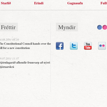
Starfið
Erindi
Gagnasafn
Full
Fréttir
Myndir
4.08.2011 08:10
he Constitutional Council hands over the
ill for a new constitution
9.07.2011 11:37
tjórnlagaráð afhendir frumvarp að nýrri
tjórnarskrá