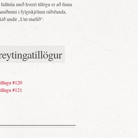
fulltrúa með hverri tillögu er að finna
asíðunni í fylgiskjölum ráðsfunda,
ekið undir „Um starfið“.
eytingatillögur
tillaga #120
tillaga #121