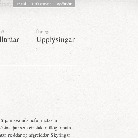
English
Hafa samband
Þjóðfundur
aðir
Ítarlegar
lltrúar
Upplýsingar
Stjórnlagaráðs hefur mótast á
sins, þar sem einstakar tillögur hafa
tar, ræddar og afgreiddar. Skýringar