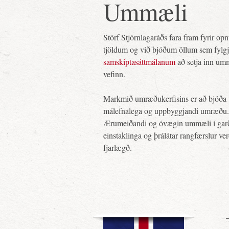
Ummæli
Störf Stjórnlagaráðs fara fram fyrir o
tjöldum og við bjóðum öllum sem fylg
samskiptasáttmálanum
að setja inn um
vefinn.
Markmið umræðukerfisins er að bjóða 
málefnalega og uppbyggjandi umræðu.
Ærumeiðandi og óvægin ummæli í gar
einstaklinga og þrálátar rangfærslur ve
fjarlægð.