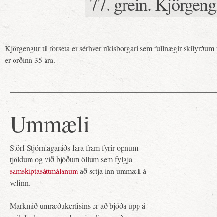
77. grein. Kjörgeng
Kjörgengur til forseta er sérhver ríkisborgari sem fullnægir skilyrðum
er orðinn 35 ára.
Ummæli
Störf Stjórnlagaráðs fara fram fyrir opnum
tjöldum og við bjóðum öllum sem fylgja
samskiptasáttmálanum
að setja inn ummæli á
vefinn.
Markmið umræðukerfisins er að bjóða upp á