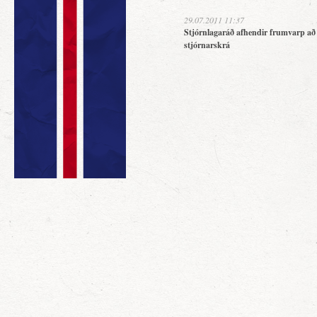
29.07.2011 11:37
Stjórnlagaráð afhendir frumvarp að
stjórnarskrá