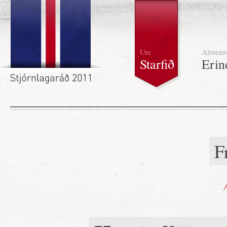
Um
Almenn
Starfið
Erin
F
A