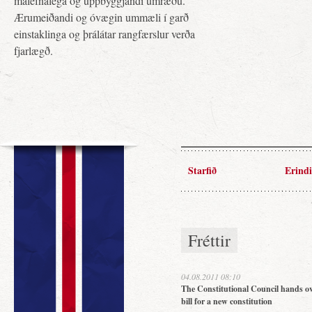
málefnalega og uppbyggjandi umræðu.
Ærumeiðandi og óvægin ummæli í garð
einstaklinga og þrálátar rangfærslur verða
fjarlægð.
Starfið
Erindi
Fréttir
04.08.2011 08:10
The Constitutional Council hands ov
bill for a new constitution