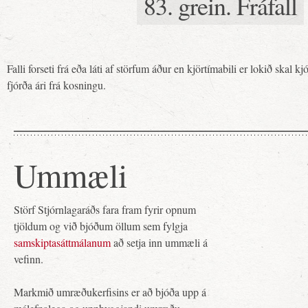
83. grein. Fráfall
Falli forseti frá eða láti af störfum áður en kjörtímabili er lokið skal kjó
fjórða ári frá kosningu.
Ummæli
Störf Stjórnlagaráðs fara fram fyrir opnum
tjöldum og við bjóðum öllum sem fylgja
samskiptasáttmálanum
að setja inn ummæli á
vefinn.
Markmið umræðukerfisins er að bjóða upp á