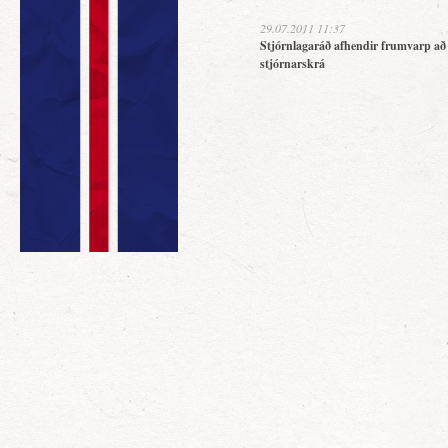
29.07.2011 11:37
Stjórnlagaráð afhendir frumvarp að
stjórnarskrá