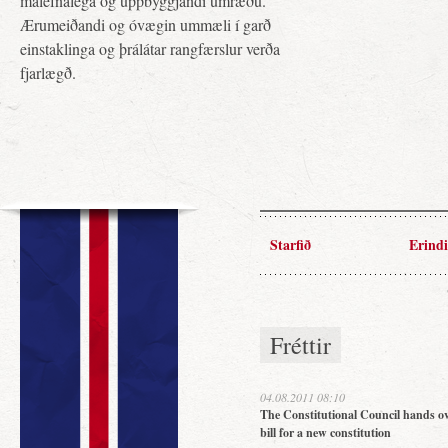
málefnalega og uppbyggjandi umræðu.
Ærumeiðandi og óvægin ummæli í garð
einstaklinga og þrálátar rangfærslur verða
fjarlægð.
Starfið
Erindi
Fréttir
04.08.2011 08:10
The Constitutional Council hands ov
bill for a new constitution