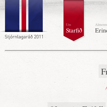
Um
Almenn
Starfið
Erin
F
A