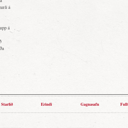
ja
mæli á
upp á
ð
rða
Starfið
Erindi
Gagnasafn
Full