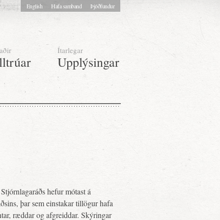
English
Hafa samband
Þjóðfundur
aðir
Ítarlegar
lltrúar
Upplýsingar
Stjórnlagaráðs hefur mótast á
sins, þar sem einstakar tillögur hafa
tar, ræddar og afgreiddar. Skýringar