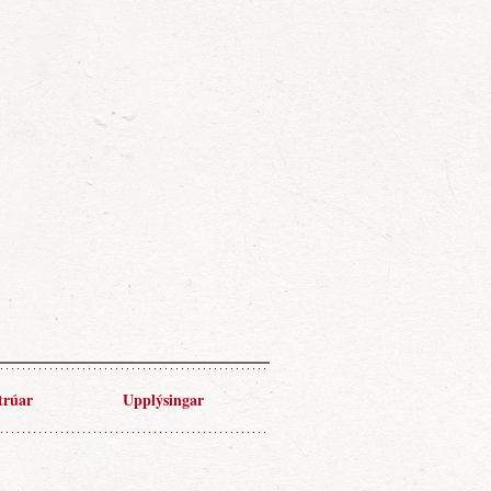
trúar
Upplýsingar