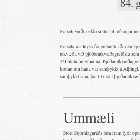
84. 
Forseti verður ekki sóttur til refsingar
Forseta má leysa frá embætti áður en kjö
atkvæða við þjóðaratkvæðagreiðslu sem ti
3/4 hluta þingmanna. Þjóðaratkvæðagreið
krafan um hana var samþykkt á Alþingi, o
samþykkt sína, þar til úrslit þjóðaratkv
Ummæli
Störf Stjórnlagaráðs fara fram fyrir o