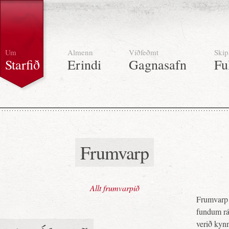
Um
Almenn
Víðfeðmt
Skip
Starfið
Erindi
Gagnasafn
Fu
Frumvarp
Allt frumvarpið
Frumvarp 
fundum ráð
verið kynn