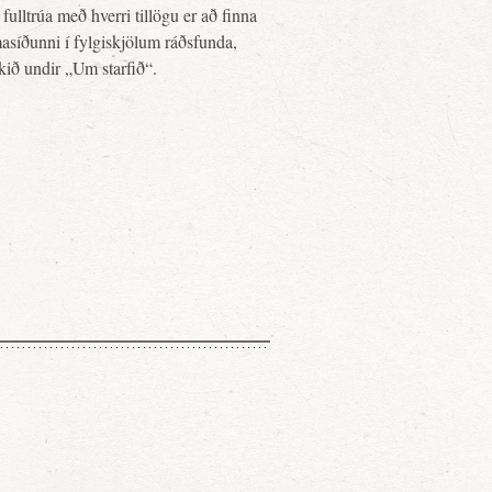
fulltrúa með hverri tillögu er að finna
asíðunni í fylgiskjölum ráðsfunda,
ekið undir „Um starfið“.