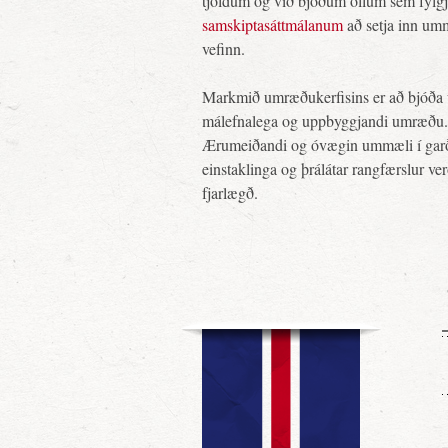
tjöldum og við bjóðum öllum sem fylg
samskiptasáttmálanum
að setja inn um
vefinn.
Markmið umræðukerfisins er að bjóða 
málefnalega og uppbyggjandi umræðu.
Ærumeiðandi og óvægin ummæli í gar
einstaklinga og þrálátar rangfærslur ve
fjarlægð.