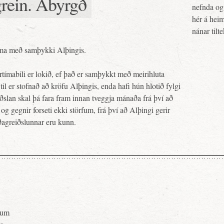
grein. Ábyrgð
nefnda og 
hér á heim
nánar tilt
 nema með samþykki Alþingis.
rtímabili er lokið, ef það er samþykkt með meirihluta
l er stofnað að kröfu Alþingis, enda hafi hún hlotið fylgi
slan skal þá fara fram innan tveggja mánaða frá því að
g gegnir forseti ekki störfum, frá því að Alþingi gerir
æðagreiðslunnar eru kunn.
pnum