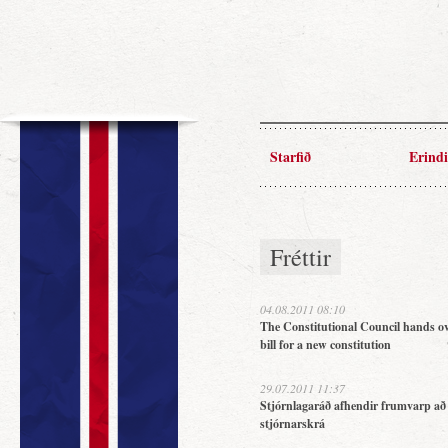
Starfið
Erindi
Fréttir
04.08.2011 08:10
The Constitutional Council hands ov
bill for a new constitution
29.07.2011 11:37
Stjórnlagaráð afhendir frumvarp að
stjórnarskrá