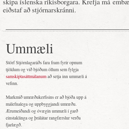
skipa íslenska ríkisborgara. Krefja má emb
eiðstaf að stjórnarskránni.
Ummæli
Störf Stjórnlagaráðs fara fram fyrir opnum
tjöldum og við bjóðum öllum sem fylgja
samskiptasáttmálanum
að setja inn ummæli á
vefinn.
Markmið umræðukerfisins er að bjóða upp á
málefnalega og uppbyggjandi umræðu.
Ærumeiðandi og óvægin ummæli í garð
einstaklinga og þrálátar rangfærslur verða
fjarlægð.