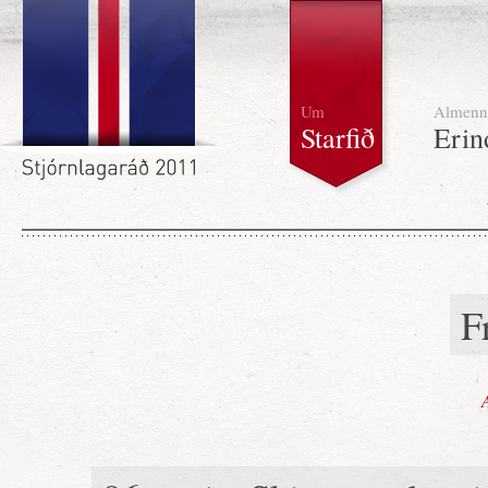
Um
Almenn
Starfið
Erin
F
A