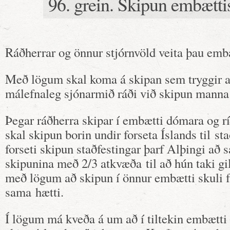
96. grein. Skipun embætt
Ráðherrar og önnur stjórnvöld veita þau emb
Með lögum skal koma á skipan sem tryggir a
málefnaleg sjónarmið ráði við skipun manna
Þegar ráðherra skipar í embætti dómara og r
skal skipun borin undir forseta Íslands til sta
forseti skipun staðfestingar þarf Alþingi að
skipunina með 2/3 atkvæða til að hún taki g
með lögum að skipun í önnur embætti skuli 
sama hætti.
Í lögum má kveða á um að í tiltekin embætti