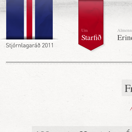
Um
Almenn
Starfið
Erin
F
A