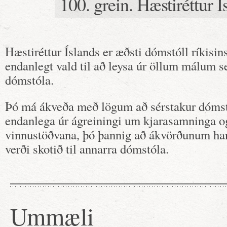
100. grein. Hæstiréttur Í
Hæstiréttur Íslands er æðsti dómstóll ríkisin
endanlegt vald til að leysa úr öllum málum s
dómstóla.
Þó má ákveða með lögum að sérstakur dómstó
endanlega úr ágreiningi um kjarasamninga 
vinnustöðvana, þó þannig að ákvörðunum ha
verði skotið til annarra dómstóla.
Ummæli