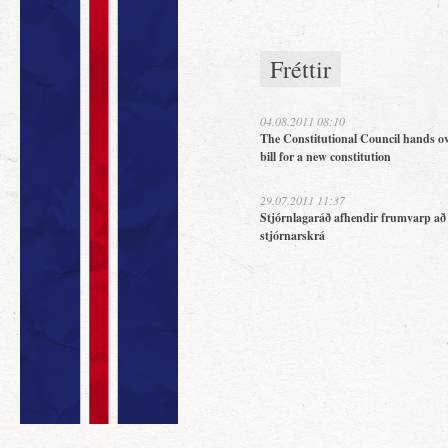
Fréttir
04.08.2011 08:10
The Constitutional Council hands ov
bill for a new constitution
29.07.2011 11:37
Stjórnlagaráð afhendir frumvarp að
stjórnarskrá