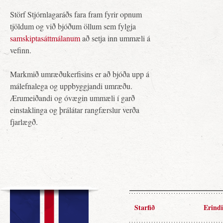
Störf Stjórnlagaráðs fara fram fyrir opnum
tjöldum og við bjóðum öllum sem fylgja
samskiptasáttmálanum
að setja inn ummæli á
vefinn.
Markmið umræðukerfisins er að bjóða upp á
málefnalega og uppbyggjandi umræðu.
Ærumeiðandi og óvægin ummæli í garð
einstaklinga og þrálátar rangfærslur verða
fjarlægð.
Starfið
Erindi