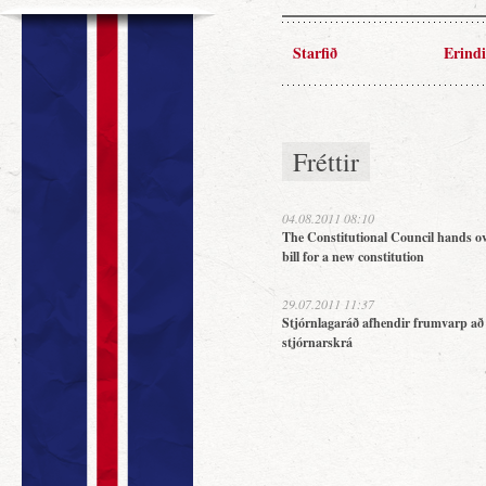
Starfið
Erindi
Fréttir
04.08.2011 08:10
The Constitutional Council hands ov
bill for a new constitution
29.07.2011 11:37
Stjórnlagaráð afhendir frumvarp að
stjórnarskrá