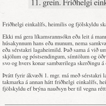
11. grein. Friðhelgi eink
Friðhelgi einkalífs, heimilis og fjölskyldu sk
Ekki má gera líkamsrannsókn eða leit á manni
húsakynnum hans eða munum, nema samkv
eða sérstakri lagaheimild. Það sama á við u
skjölum og póstsendingum, símtölum og öðr
svo og hvers konar sambærilega skerðingu á 
Þrátt fyrir ákvæði 1. mgr. má með sérstakri 
takmarka á annan hátt friðhelgi einkalífs, he
fjölskyldu ef brýna nauðsyn ber til vegna rét