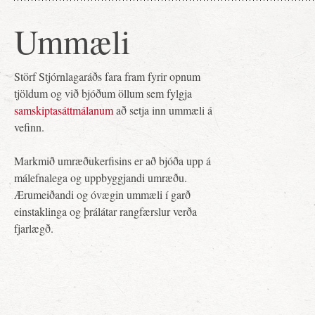
Ummæli
Störf Stjórnlagaráðs fara fram fyrir opnum
tjöldum og við bjóðum öllum sem fylgja
samskiptasáttmálanum
að setja inn ummæli á
vefinn.
Markmið umræðukerfisins er að bjóða upp á
málefnalega og uppbyggjandi umræðu.
Ærumeiðandi og óvægin ummæli í garð
einstaklinga og þrálátar rangfærslur verða
fjarlægð.