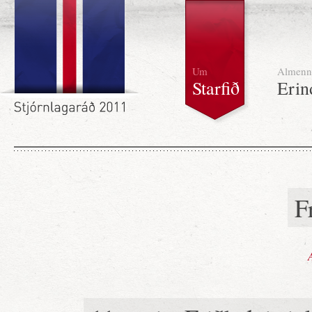
Um
Almenn
Starfið
Erin
F
A