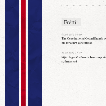
Fréttir
04.08.2011 08:10
The Constitutional Council hands ov
bill for a new constitution
29.07.2011 11:37
Stjórnlagaráð afhendir frumvarp að
stjórnarskrá