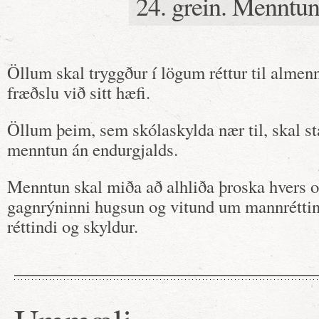
24. grein. Menntu
Öllum skal tryggður í lögum réttur til alme
fræðslu við sitt hæfi.
Öllum þeim, sem skólaskylda nær til, skal st
menntun án endurgjalds.
Menntun skal miða að alhliða þroska hvers o
gagnrýninni hugsun og vitund um mannréttin
réttindi og skyldur.