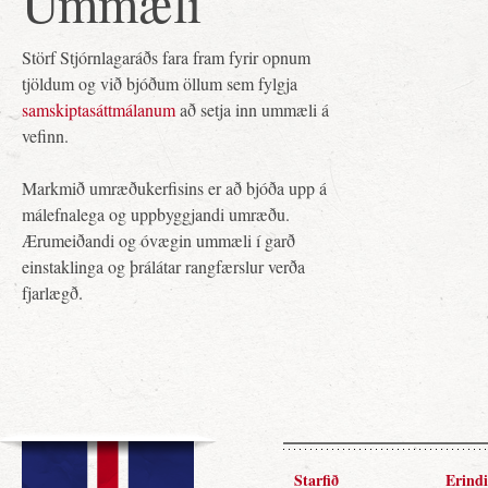
Ummæli
Störf Stjórnlagaráðs fara fram fyrir opnum
tjöldum og við bjóðum öllum sem fylgja
samskiptasáttmálanum
að setja inn ummæli á
vefinn.
Markmið umræðukerfisins er að bjóða upp á
málefnalega og uppbyggjandi umræðu.
Ærumeiðandi og óvægin ummæli í garð
einstaklinga og þrálátar rangfærslur verða
fjarlægð.
Starfið
Erindi