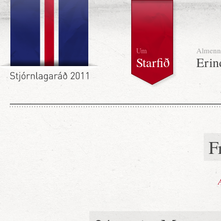
Um
Almenn
Starfið
Erin
F
A