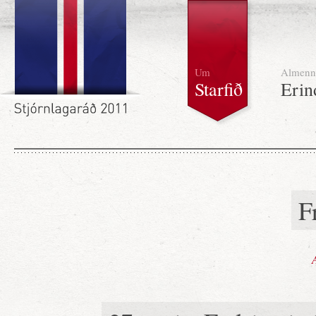
Um
Almenn
Starfið
Erin
F
A