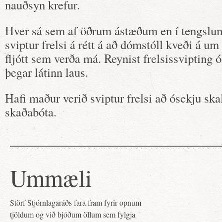
nauðsyn krefur.
Hver sá sem af öðrum ástæðum en í tengslu
sviptur frelsi á rétt á að dómstóll kveði á u
fljótt sem verða má. Reynist frelsissvipting
þegar látinn laus.
Hafi maður verið sviptur frelsi að ósekju skal
skaðabóta.
Ummæli
Störf Stjórnlagaráðs fara fram fyrir opnum
tjöldum og við bjóðum öllum sem fylgja