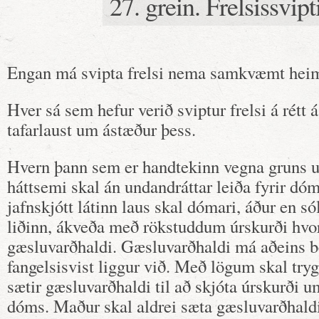
27. grein. Frelsissvipt
Engan má svipta frelsi nema samkvæmt heim
Hver sá sem hefur verið sviptur frelsi á rétt á
tafarlaust um ástæður þess.
Hvern þann sem er handtekinn vegna gruns u
háttsemi skal án undandráttar leiða fyrir dó
jafnskjótt látinn laus skal dómari, áður en só
liðinn, ákveða með rökstuddum úrskurði hvor
gæsluvarðhaldi. Gæsluvarðhaldi má aðeins be
fangelsisvist liggur við. Með lögum skal tryg
sætir gæsluvarðhaldi til að skjóta úrskurði u
dóms. Maður skal aldrei sæta gæsluvarðhaldi