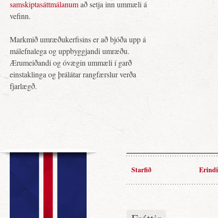
samskiptasáttmálanum
að setja inn ummæli á
vefinn.
Markmið umræðukerfisins er að bjóða upp á
málefnalega og uppbyggjandi umræðu.
Ærumeiðandi og óvægin ummæli í garð
einstaklinga og þrálátar rangfærslur verða
fjarlægð.
Starfið
Erindi