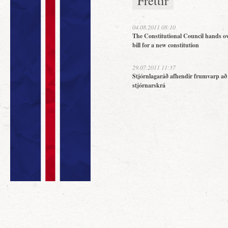
Fréttir
04.08.2011 08:10
The Constitutional Council hands ov
bill for a new constitution
29.07.2011 11:37
Stjórnlagaráð afhendir frumvarp að
stjórnarskrá