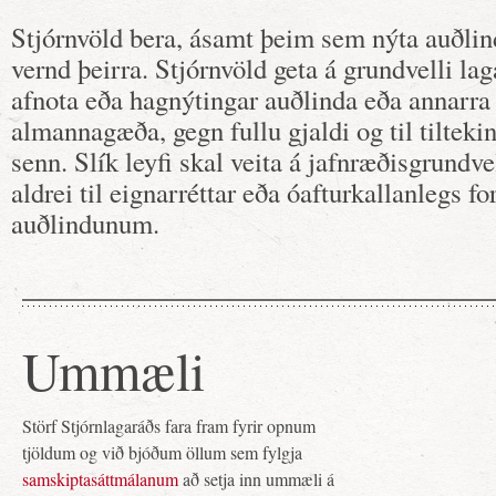
Stjórnvöld bera, ásamt þeim sem nýta auðlind
vernd þeirra. Stjórnvöld geta á grundvelli laga 
afnota eða hagnýtingar auðlinda eða annarr
almannagæða, gegn fullu gjaldi og til tiltekin
senn. Slík leyfi skal veita á jafnræðisgrundve
aldrei til eignarréttar eða óafturkallanlegs fo
auðlindunum.
Ummæli
Störf Stjórnlagaráðs fara fram fyrir opnum
tjöldum og við bjóðum öllum sem fylgja
samskiptasáttmálanum
að setja inn ummæli á