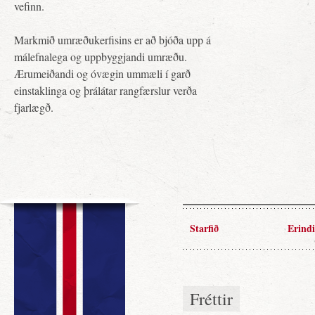
vefinn.
Markmið umræðukerfisins er að bjóða upp á
málefnalega og uppbyggjandi umræðu.
Ærumeiðandi og óvægin ummæli í garð
einstaklinga og þrálátar rangfærslur verða
fjarlægð.
Starfið
Erindi
Fréttir