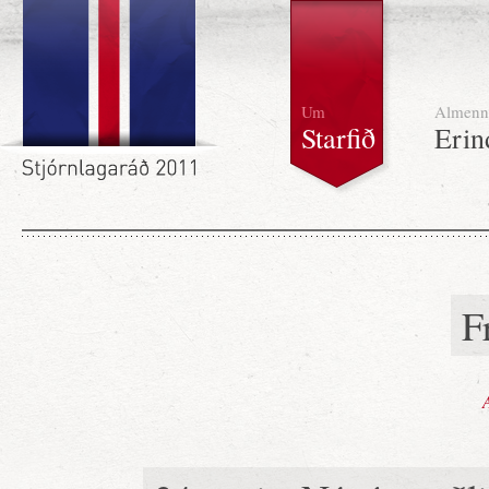
Um
Almenn
Starfið
Erin
F
A