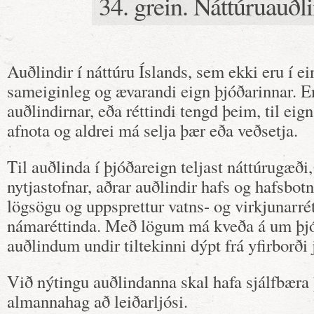
34. grein. Náttúruauðli
Auðlindir í náttúru Íslands, sem ekki eru í ei
sameiginleg og ævarandi eign þjóðarinnar. E
auðlindirnar, eða réttindi tengd þeim, til eig
afnota og aldrei má selja þær eða veðsetja.
Til auðlinda í þjóðareign teljast náttúrugæði
nytjastofnar, aðrar auðlindir hafs og hafsbot
lögsögu og uppsprettur vatns- og virkjunarrét
námaréttinda. Með lögum má kveða á um þjó
auðlindum undir tiltekinni dýpt frá yfirborði 
Við nýtingu auðlindanna skal hafa sjálfbæra
almannahag að leiðarljósi.