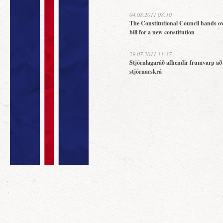
04.08.2011 08:10
The Constitutional Council hands ov
bill for a new constitution
29.07.2011 11:37
Stjórnlagaráð afhendir frumvarp að
stjórnarskrá