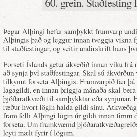
60. grein. Staðfesting 
Þegar Alþingi hefur samþykkt frumvarp undirr
Alþingis það og leggur innan tveggja vikna fy
til staðfestingar, og veitir undirskrift hans þv
Forseti Íslands getur ákveðið innan viku frá
að synja því staðfestingar. Skal sú ákvörðun
tilkynnt forseta Alþingis. Frumvarpið fær þá
lagagildi, en innan þriggja mánaða skal bera
þjóðaratkvæði til samþykktar eða synjunar. E
ræður hvort lögin halda gildi sínu. Atkvæðagr
fram felli Alþingi lögin úr gildi innan fimm 
forseta. Um framkvæmd þjóðaratkvæðagreiðs
leyti mælt fyrir í lögum.