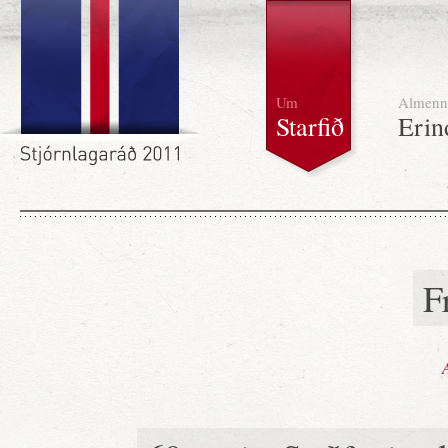
Um
Almenn
Starfið
Erin
F
A