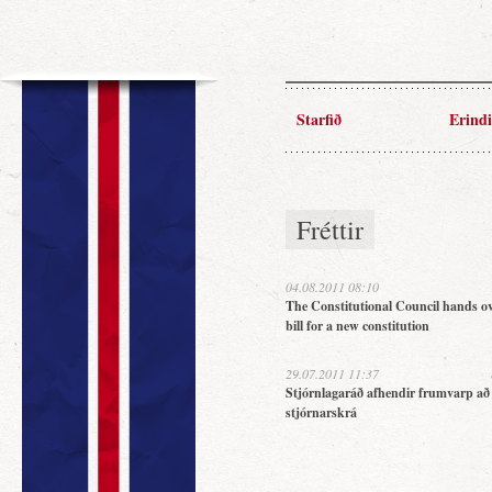
Starfið
Erindi
Fréttir
04.08.2011 08:10
The Constitutional Council hands ov
bill for a new constitution
29.07.2011 11:37
Stjórnlagaráð afhendir frumvarp að
stjórnarskrá