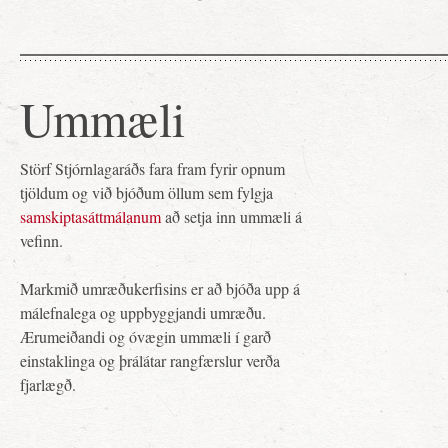
Ummæli
Störf Stjórnlagaráðs fara fram fyrir opnum
tjöldum og við bjóðum öllum sem fylgja
samskiptasáttmálanum
að setja inn ummæli á
vefinn.
Markmið umræðukerfisins er að bjóða upp á
málefnalega og uppbyggjandi umræðu.
Ærumeiðandi og óvægin ummæli í garð
einstaklinga og þrálátar rangfærslur verða
fjarlægð.