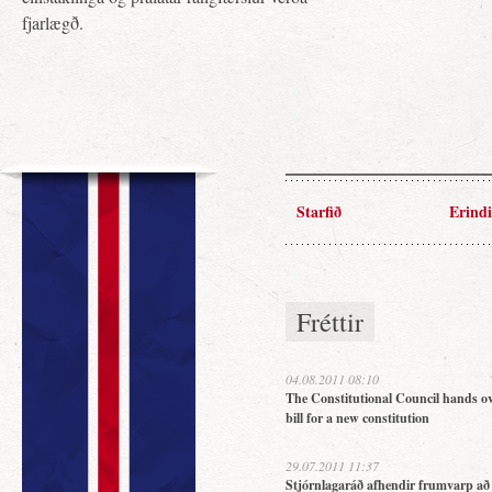
fjarlægð.
Starfið
Erindi
Fréttir
04.08.2011 08:10
The Constitutional Council hands ov
bill for a new constitution
29.07.2011 11:37
Stjórnlagaráð afhendir frumvarp að