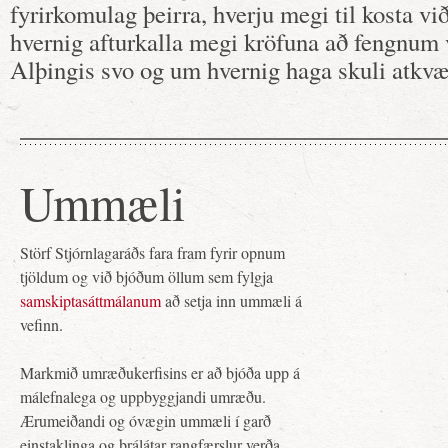
fyrirkomulag þeirra, hverju megi til kosta vi
hvernig afturkalla megi kröfuna að fengnu
Alþingis svo og um hvernig haga skuli atkvæ
Ummæli
Störf Stjórnlagaráðs fara fram fyrir opnum
tjöldum og við bjóðum öllum sem fylgja
samskiptasáttmálanum
að setja inn ummæli á
vefinn.
Markmið umræðukerfisins er að bjóða upp á
málefnalega og uppbyggjandi umræðu.
Ærumeiðandi og óvægin ummæli í garð
einstaklinga og þrálátar rangfærslur verða