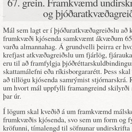
67. grein. Framkvæmd undirskr
og þjóðaratkvæðagrei
Mál sem lagt er í þjóðaratkvæðagreiðslu að 
frumkvæði kjósenda samkvæmt ákvæðum 65. o
varða almannahag. Á grundvelli þeirra er hv
krefjast atkvæðagreiðslu um fjárlög, fjárauka
eru til að framfylgja þjóðréttarskuldbindin
skattamálefni eða ríkisborgararétt. Þess ska
að tillögu kjósenda samrýmist stjórnarskrá. 
um hvort mál uppfylli framangreind skilyrði
þar úr.
Í lögum skal kveðið á um framkvæmd málsko
frumkvæðis kjósenda, svo sem um form og fyr
kröfunni, tímalengd til söfnunar undirskrift