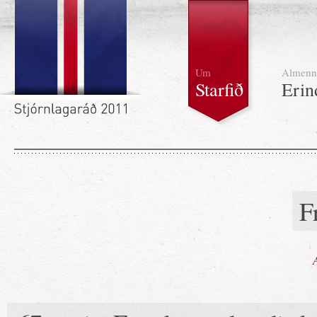
Um
Almenn
Starfið
Erin
F
A