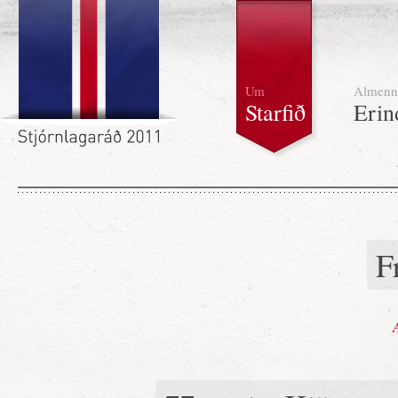
Um
Almenn
Starfið
Erin
F
A