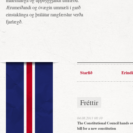
málefnalega og uppbyggjandi umræðu.
Ærumeiðandi og óvægin ummæli í garð
einstaklinga og þrálátar rangfærslur verða
fjarlægð.
Starfið
Erindi
Fréttir
04.08.2011 08:10
The Constitutional Council hands ov
bill for a new constitution