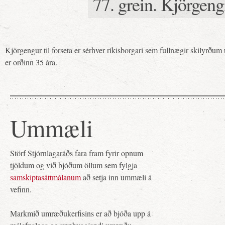
77. grein. Kjörgeng
Kjörgengur til forseta er sérhver ríkisborgari sem fullnægir skilyrðum
er orðinn 35 ára.
Ummæli
Störf Stjórnlagaráðs fara fram fyrir opnum
tjöldum og við bjóðum öllum sem fylgja
samskiptasáttmálanum
að setja inn ummæli á
vefinn.
Markmið umræðukerfisins er að bjóða upp á