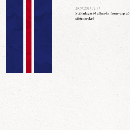
29.07.2011 11:37
Stjórnlagaráð afhendir frumvarp að
stjórnarskrá