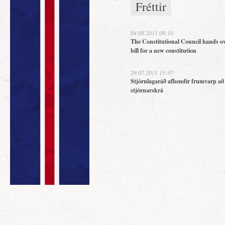
Fréttir
04.08.2011 08:10
The Constitutional Council hands ov
bill for a new constitution
29.07.2011 11:37
Stjórnlagaráð afhendir frumvarp að
stjórnarskrá