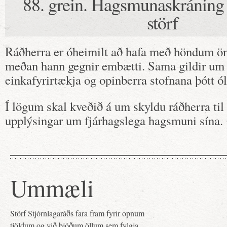
88. grein. Hagsmunaskráning
störf
Ráðherra er óheimilt að hafa með höndum ön
meðan hann gegnir embætti. Sama gildir um s
einkafyrirtækja og opinberra stofnana þótt ó
Í lögum skal kveðið á um skyldu ráðherra til 
upplýsingar um fjárhagslega hagsmuni sína.
Ummæli
Störf Stjórnlagaráðs fara fram fyrir opnum
tjöldum og við bjóðum öllum sem fylgja