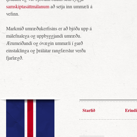
samskiptasáttmálanum
að setja inn ummæli á
vefinn.
Markmið umræðukerfisins er að bjóða upp á
málefnalega og uppbyggjandi umræðu.
Ærumeiðandi og óvægin ummæli í garð
einstaklinga og þrálátar rangfærslur verða
fjarlægð.
Starfið
Erindi