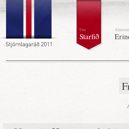
Um
Almenn
Starfið
Erin
F
A