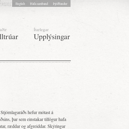
English
Hafa samband
Þjóðfundur
aðir
Ítarlegar
lltrúar
Upplýsingar
Stjórnlagaráðs hefur mótast á
sins, þar sem einstakar tillögur hafa
tar, ræddar og afgreiddar. Skýringar