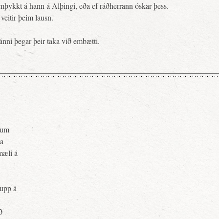
samþykkt á hann á Alþingi, eða ef ráðherrann óskar þess.
veitir þeim lausn.
ránni þegar þeir taka við embætti.
pnum
ja
mæli á
upp á
ð