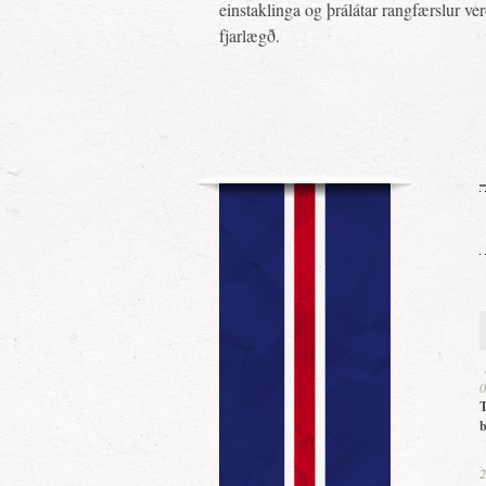
einstaklinga og þrálátar rangfærslur ve
fjarlægð.
0
T
b
2