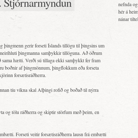
n. Stjórnarmyndun
nefnda og 
hér á heim
nánar tilt
g þingmenn gerir forseti Íslands tillögu til þingsins um
f meirihluti þingmanna samþykkir tillöguna. Að öðrum
eð sama hætti. Verði sú tillaga ekki samþykkt fer fram
 eru boðnir af þingmönnum, þingflokkum eða forseta
 kjörinn forsætisráðherra.
innan tíu vikna skal Alþingi rofið og boðað til nýrra
ta og tölu ráðherra og skiptir störfum með þeim, en
embætti. Forseti veitir forsætisráðherra lausn frá embætti