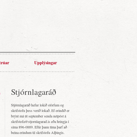
trúar
Upplýsingar
Stjórnlagaráð
Stjórnlagaráð hefur lokið störfum og
skrifstofu þess verið lokað. Ef erindið er
brýnt má út september senda netpóst á
skrifstofa@stjornlagarad.is eða hringja í
síma 896-0889. Eftir þann tíma þarf að
beina erindum til skrifstofu Alþingis.