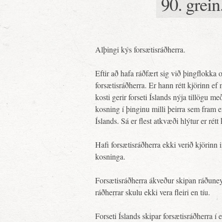
90. grei
Alþingi kýs forsætisráðherra.
Eftir að hafa ráðfært sig við þingflokka o
forsætisráðherra. Er hann rétt kjörinn e
kosti gerir forseti Íslands nýja tillögu m
kosning í þinginu milli þeirra sem fram
Íslands. Sá er flest atkvæði hlýtur er rétt
Hafi forsætisráðherra ekki verið kjörinn 
kosninga.
Forsætisráðherra ákveður skipan ráðuney
ráðherrar skulu ekki vera fleiri en tíu.
Forseti Íslands skipar forsætisráðherra í 