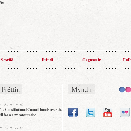
rða
Starfið
Erindi
Gagnasafn
Full
Fréttir
Myndir
4.08.2011 08:10
he Constitutional Council hands over the
ill for a new constitution
9.07.2011 11:37