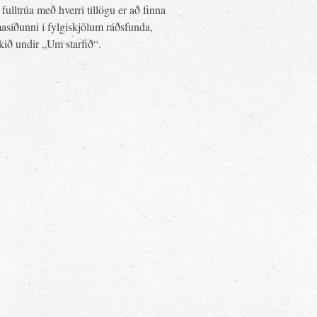
fulltrúa með hverri tillögu er að finna
asíðunni í fylgiskjölum ráðsfunda,
ekið undir „Um starfið“.