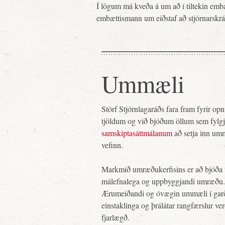
Í lögum má kveða á um að í tiltekin embæ
embættismann um eiðstaf að stjórnarskrá
Ummæli
Störf Stjórnlagaráðs fara fram fyrir o
tjöldum og við bjóðum öllum sem fylg
samskiptasáttmálanum
að setja inn um
vefinn.
Markmið umræðukerfisins er að bjóða 
málefnalega og uppbyggjandi umræðu.
Ærumeiðandi og óvægin ummæli í gar
einstaklinga og þrálátar rangfærslur ve
fjarlægð.