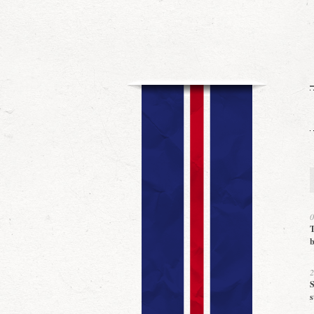
0
T
b
2
S
s