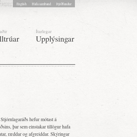
English
Hafa samband
Þjóðfundur
aðir
Ítarlegar
lltrúar
Upplýsingar
Stjórnlagaráðs hefur mótast á
sins, þar sem einstakar tillögur hafa
tar, ræddar og afgreiddar. Skýringar