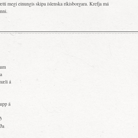
tti megi einungis skipa íslenska ríkisborgara. Krefja má
nni.
pnum
ja
mæli á
upp á
ð
rða