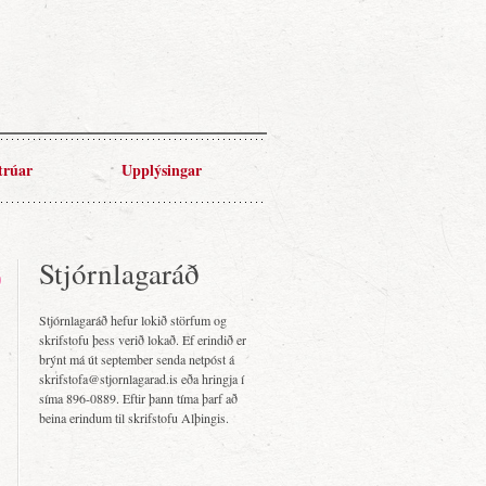
trúar
Upplýsingar
Stjórnlagaráð
Stjórnlagaráð hefur lokið störfum og
skrifstofu þess verið lokað. Ef erindið er
brýnt má út september senda netpóst á
skrifstofa@stjornlagarad.is eða hringja í
síma 896-0889. Eftir þann tíma þarf að
beina erindum til skrifstofu Alþingis.