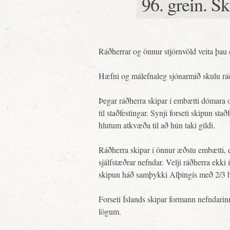
96. grein. 
Ráðherrar og önnur stjórnvöld veita þau
Hæfni og málefnaleg sjónarmið skulu ráð
Þegar ráðherra skipar í embætti dómara o
til staðfestingar. Synji forseti skipun s
hlutum atkvæða til að hún taki gildi.
Ráðherra skipar í önnur æðstu embætti, e
sjálfstæðrar nefndar. Velji ráðherra ekki 
skipun háð samþykki Alþingis með 2/3 
Forseti Íslands skipar formann nefndarinn
lögum.