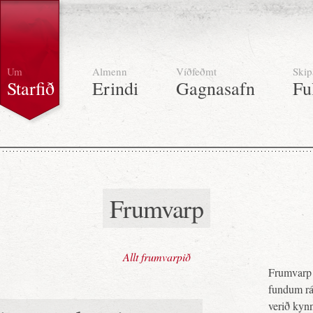
Um
Almenn
Víðfeðmt
Skip
Starfið
Erindi
Gagnasafn
Fu
Frumvarp
Allt frumvarpið
Frumvarp 
fundum ráð
verið kynn