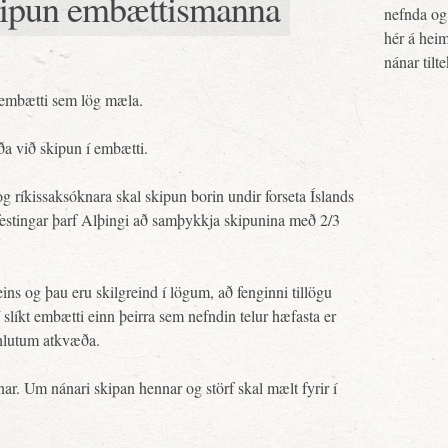
Skipun embættismanna
nefnda og 
hér á heim
nánar tilt
 embætti sem lög mæla.
a við skipun í embætti.
g ríkissaksóknara skal skipun borin undir forseta Íslands
taðfestingar þarf Alþingi að samþykkja skipunina með 2/3
ins og þau eru skilgreind í lögum, að fenginni tillögu
í slíkt embætti einn þeirra sem nefndin telur hæfasta er
hlutum atkvæða.
ar. Um nánari skipan hennar og störf skal mælt fyrir í