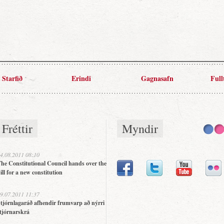
Starfið
Erindi
Gagnasafn
Full
Fréttir
Myndir
4.08.2011 08:10
he Constitutional Council hands over the
ill for a new constitution
9.07.2011 11:37
tjórnlagaráð afhendir frumvarp að nýrri
tjórnarskrá