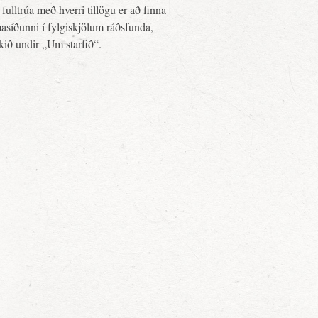
fulltrúa með hverri tillögu er að finna
asíðunni í fylgiskjölum ráðsfunda,
ekið undir „Um starfið“.