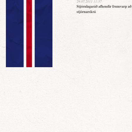
29.07.2011 11:37
Stjórnlagaráð afhendir frumvarp að
stjórnarskrá