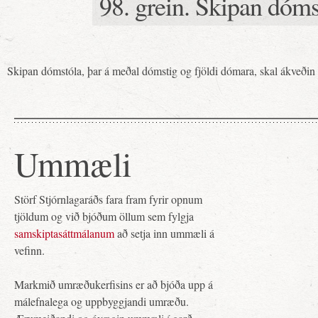
98. grein. Skipan dóms
Skipan dómstóla, þar á meðal dómstig og fjöldi dómara, skal ákveði
Ummæli
Störf Stjórnlagaráðs fara fram fyrir opnum
tjöldum og við bjóðum öllum sem fylgja
samskiptasáttmálanum
að setja inn ummæli á
vefinn.
Markmið umræðukerfisins er að bjóða upp á
málefnalega og uppbyggjandi umræðu.