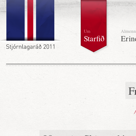
Um
Almenn
Starfið
Erin
F
A