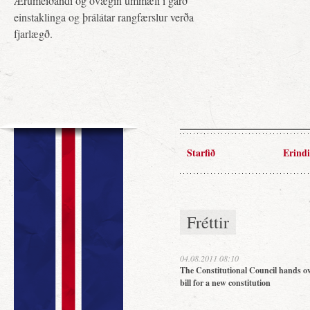
Ærumeiðandi og óvægin ummæli í garð
einstaklinga og þrálátar rangfærslur verða
fjarlægð.
Starfið
Erindi
Fréttir
04.08.2011 08:10
The Constitutional Council hands ov
bill for a new constitution