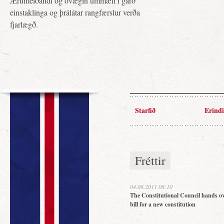
Ærumeiðandi og óvægin ummæli í garð
einstaklinga og þrálátar rangfærslur verða
fjarlægð.
Starfið
Erindi
Fréttir
04.08.2011 08:10
The Constitutional Council hands ov
bill for a new constitution