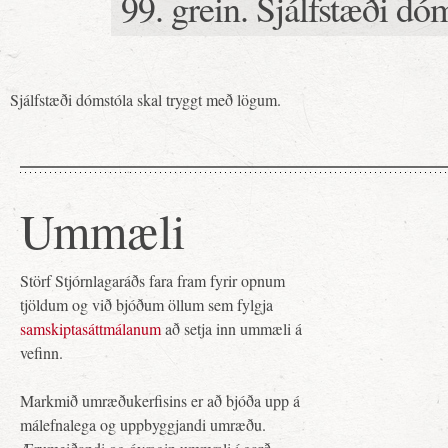
99. grein. Sjálfstæði dó
Sjálfstæði dómstóla skal tryggt með lögum.
Ummæli
Störf Stjórnlagaráðs fara fram fyrir opnum
tjöldum og við bjóðum öllum sem fylgja
samskiptasáttmálanum
að setja inn ummæli á
vefinn.
Markmið umræðukerfisins er að bjóða upp á
málefnalega og uppbyggjandi umræðu.