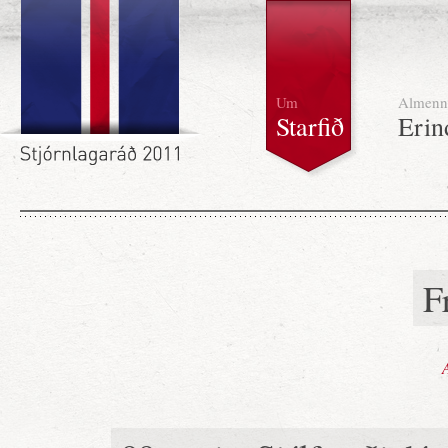
Um
Almenn
Starfið
Erin
F
A