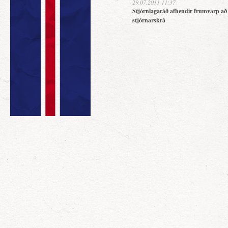
29.07.2011 11:37
Stjórnlagaráð afhendir frumvarp að
stjórnarskrá