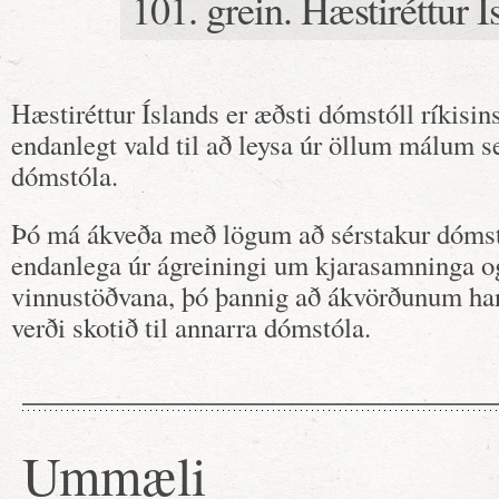
101. grein. Hæstiréttur Í
Hæstiréttur Íslands er æðsti dómstóll ríkisin
endanlegt vald til að leysa úr öllum málum s
dómstóla.
Þó má ákveða með lögum að sérstakur dómstó
endanlega úr ágreiningi um kjarasamninga 
vinnustöðvana, þó þannig að ákvörðunum ha
verði skotið til annarra dómstóla.
Ummæli