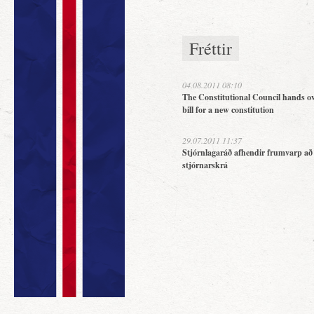
Fréttir
04.08.2011 08:10
The Constitutional Council hands ov
bill for a new constitution
29.07.2011 11:37
Stjórnlagaráð afhendir frumvarp að
stjórnarskrá