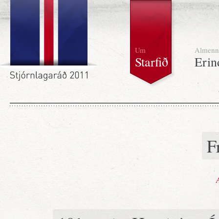
Um
Almenn
Starfið
Erin
F
A