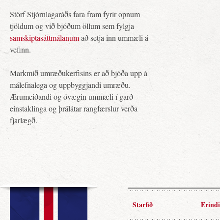
Störf Stjórnlagaráðs fara fram fyrir opnum
tjöldum og við bjóðum öllum sem fylgja
samskiptasáttmálanum
að setja inn ummæli á
vefinn.
Markmið umræðukerfisins er að bjóða upp á
málefnalega og uppbyggjandi umræðu.
Ærumeiðandi og óvægin ummæli í garð
einstaklinga og þrálátar rangfærslur verða
fjarlægð.
Starfið
Erindi