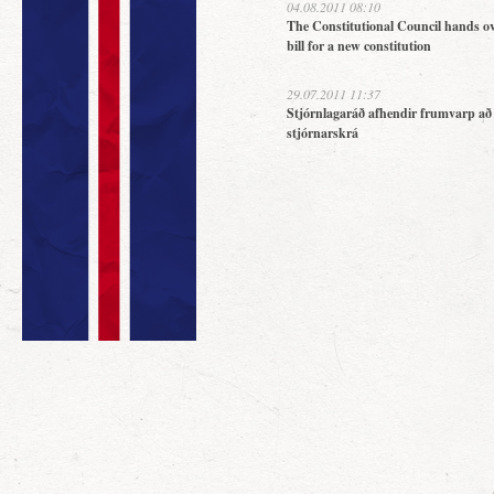
04.08.2011 08:10
The Constitutional Council hands ov
bill for a new constitution
29.07.2011 11:37
Stjórnlagaráð afhendir frumvarp að
stjórnarskrá