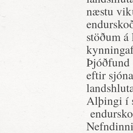
næstu vik
endurskoð
stöðum á 
kynningaf
Þjóðfund 
eftir sjó
landshlut
Alþingi í 
endurskoð
Nefndinni