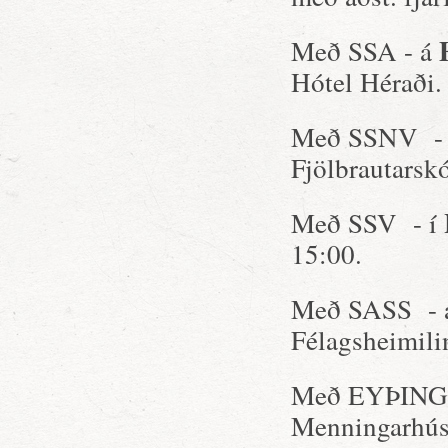
Með SSA - á
Hótel Héraði.
Með SSNV -
Fjölbrautarsk
Með SSV - í
15:00.
Með SASS -
Félagsheimili
Með EYÞING
Menningarhús