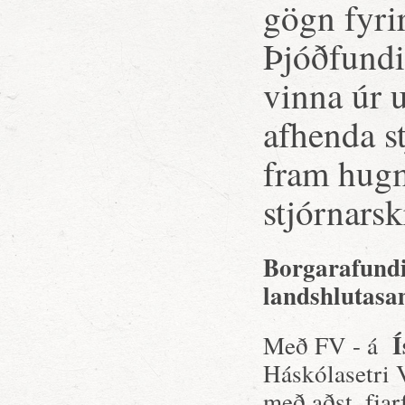
gögn fyrir
Þjóðfundi
vinna úr 
afhenda s
fram hugm
stjórnarsk
Borgarafundi
landshlutasa
Í
Með FV - á
Háskólasetri V
með aðst. fja