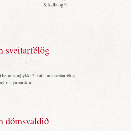
8. kafla og 9
 sveitarfélög
ð hefur samþykkt 7. kafla um sveitarfélög
ýrri stjórnarskrá.
um dómsvaldið