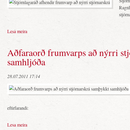
Stjórn
Ragnh
stjórn
Lesa meira
Aðfaraorð frumvarps að nýrri st
samhljóða
28.07.2011 17:14
eftirfarandi:
Lesa meira