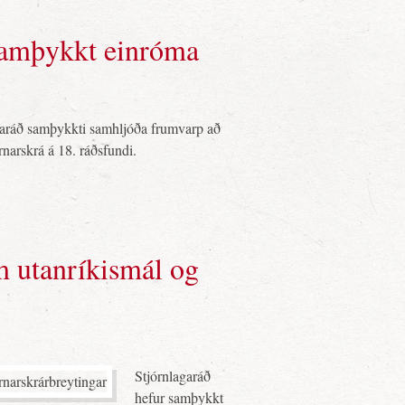
 samþykkt einróma
garáð samþykkti samhljóða frumvarp að
órnarskrá á 18. ráðsfundi.
m utanríkismál og
Stjórnlagaráð
hefur samþykkt