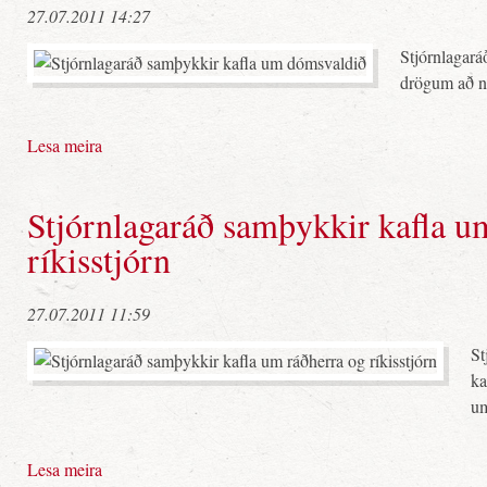
27.07.2011 14:27
Stjórnlagará
drögum að ný
Lesa meira
Stjórnlagaráð samþykkir kafla u
ríkisstjórn
27.07.2011 11:59
St
ka
um
Lesa meira