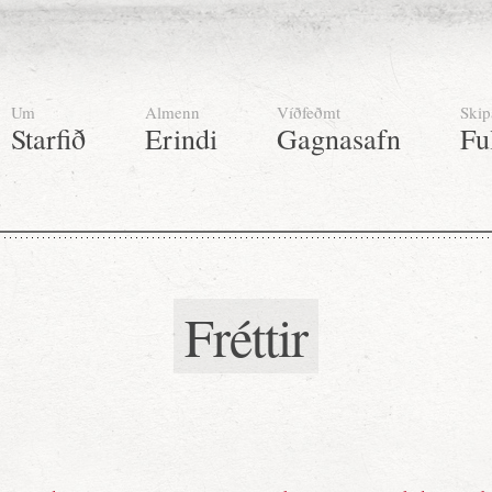
Um
Almenn
Víðfeðmt
Skip
Starfið
Erindi
Gagnasafn
Fu
Fréttir