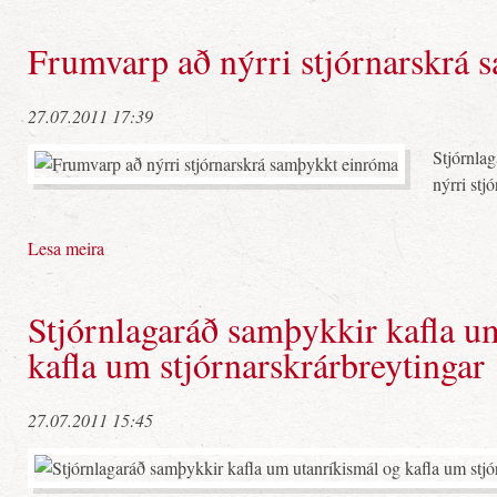
Frumvarp að nýrri stjórnarskrá
27.07.2011 17:39
Stjórnla
nýrri stj
Lesa meira
Stjórnlagaráð samþykkir kafla u
kafla um stjórnarskrárbreytingar
27.07.2011 15:45