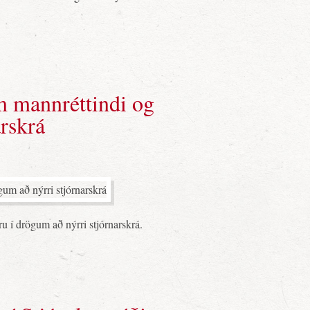
m mannréttindi og
arskrá
ru í drögum að nýrri stjórnarskrá.