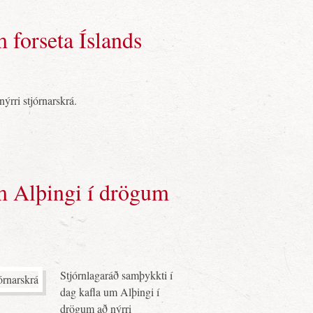
 forseta Íslands
ýrri stjórnarskrá.
m Alþingi í drögum
Stjórnlagaráð samþykkti í
dag kafla um Alþingi í
drögum að nýrri