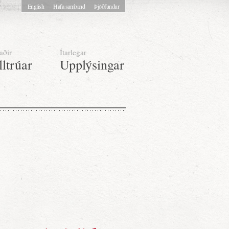
English
Hafa samband
Þjóðfundur
aðir
Ítarlegar
lltrúar
Upplýsingar