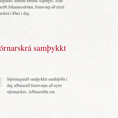
lagaráð, afhenti forseta Alþingis, Ástu
eiði Jóhannesdóttur, frumvarp að nýrri
arskrá í Iðnó í dag.
jórnarskrá samþykkt
Stjórnlagaráð samþykkti samhljóða í
dag aðfaraorð frumvarps að nýrri
stjórnarskrá. Aðfaraorðin eru