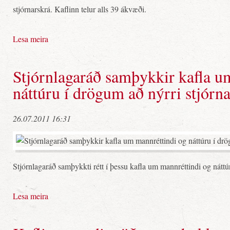
stjórnarskrá. Kaflinn telur alls 39 ákvæði.
Lesa meira
Stjórnlagaráð samþykkir kafla u
náttúru í drögum að nýrri stjórn
26.07.2011 16:31
Stjórnlagaráð samþykkti rétt í þessu kafla um mannréttindi og náttú
Lesa meira