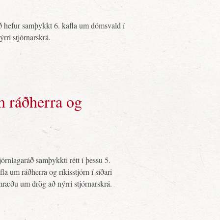
ð hefur samþykkt 6. kafla um dómsvald í
rri stjórnarskrá.
m ráðherra og
jórnlagaráð samþykkti rétt í þessu 5.
fla um ráðherra og ríkisstjórn í síðari
ræðu um drög að nýrri stjórnarskrá.