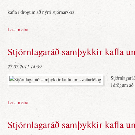
kafla í drögum að nýrri stjórnarskrá.
Lesa meira
Stjórnlagaráð samþykkir kafla um
27.07.2011 14:39
Stjórnlagará
í drögum að n
Lesa meira
Stjórnlagaráð samþykkir kafla 