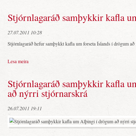
Stjórnlagaráð samþykkir kafla um
27.07.2011 10:28
Stjórnlagaráð hefur samþykkt kafla um forseta Íslands í drögum að n
Lesa meira
Stjórnlagaráð samþykkir kafla u
að nýrri stjórnarskrá
26.07.2011 19:11