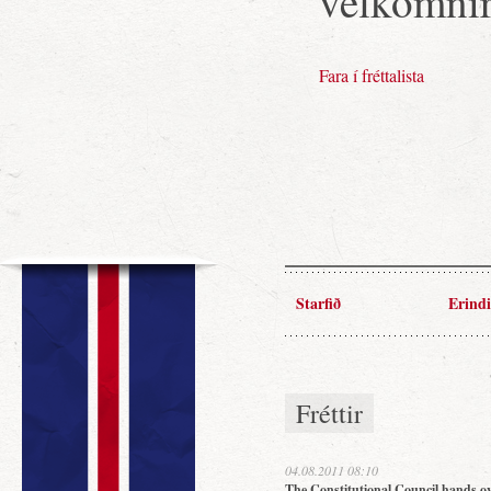
velkomnir
Fara í fréttalista
Starfið
Erindi
Fréttir
04.08.2011 08:10
The Constitutional Council hands ov