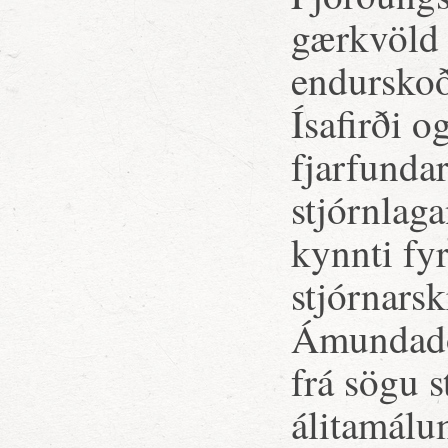
gærkvöld
endurskoð
Ísafirði o
fjarfunda
stjórnlag
kynnti fy
stjórnars
Ámundadót
frá sögu s
álitamálu