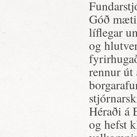
Fundarstj
Góð mætin
líflegar 
og hlutve
fyrirhuga
rennur út
borgaraf
stjórnars
Héraði á 
og hefst 