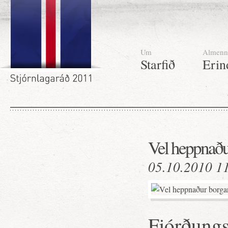
Um
Almenn
Starfið
Erin
Vel heppnaðu
05.10.2010 1
Fjórðungs