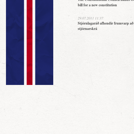
bill for a new constitution
29.07.2011 11:37
Stjórnlagaráð afhendir frumvarp að
stjórnarskrá