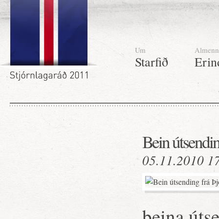
Um
Almenn
Starfið
Erin
Bein útsendin
05.11.2010 1
beina úts