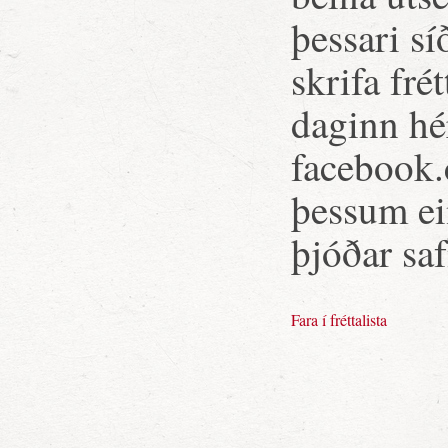
þessari s
skrifa fré
daginn hé
facebook.
þessum ei
þjóðar sa
Fara í fréttalista