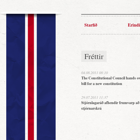
Starfið
Erindi
Fréttir
04.08.2011 08:10
The Constitutional Council hands ov
bill for a new constitution
29.07.2011 11:37
Stjórnlagaráð afhendir frumvarp að
stjórnarskrá